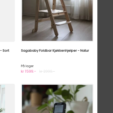
- Sort
Sagababy Foldbar Kjøkkenhjelper - Natur
På lager
kr 1599.-
kr 2999.-
🥇BEST I TEST