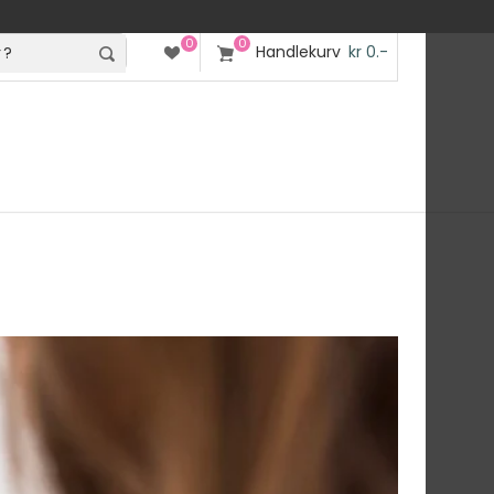
0
0
Handlekurv
kr 0.-