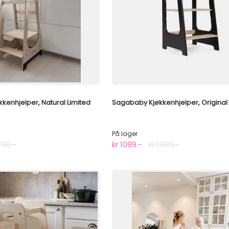
kenhjelper, Natural Limited
Sagababy Kjøkkenhjelper, Original 
På lager
799.-
kr 1099.-
kr 1599.-