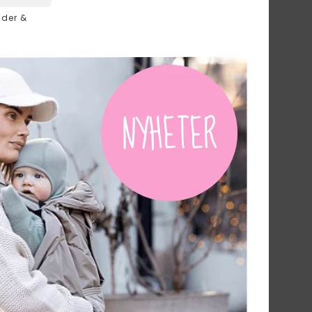
nder &