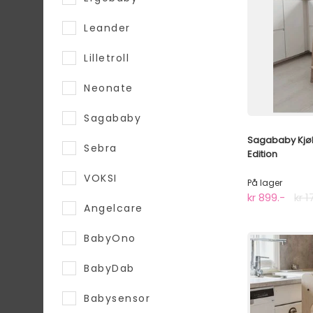
Leander
Lilletroll
Neonate
Sagababy
Sagababy Kjøk
Sebra
Edition
VOKSI
På lager
kr 899.-
kr 1
Angelcare
BabyOno
BabyDab
Babysensor