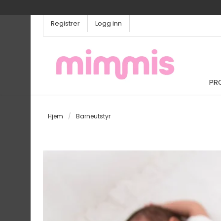
Registrer
Logg inn
PR
Hjem
/
Barneutstyr