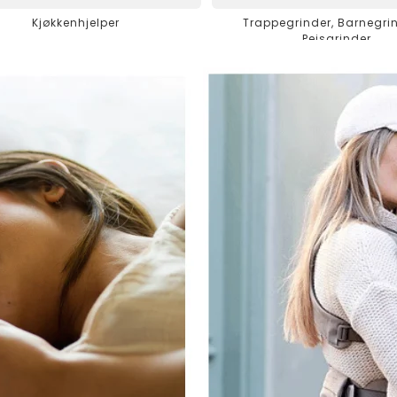
Kjøkkenhjelper
Trappegrinder, Barnegri
Peisgrinder