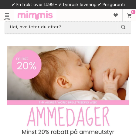
✔ Fri frakt over 1499.- ✔ Lynrask levering ✔ Prisgaranti
0
MENY