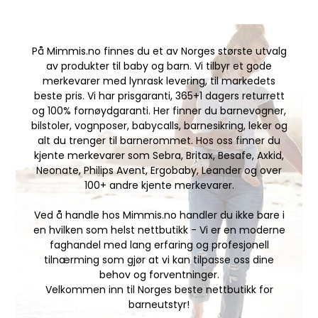
På Mimmis.no finnes du et av Norges største utvalg
av produkter til baby og barn. Vi tilbyr et gode
merkevarer med lynrask levering, til markedets
beste pris. Vi har prisgaranti, 365+1 dagers returrett
og 100% fornøydgaranti. Her finner du barnevogner,
bilstoler, vognposer, babycalls, barnesikring, leker og
alt du trenger til barnerommet. Hos oss finner du
kjente merkevarer som Sebra, Britax, Besafe, Axkid,
Neonate, Philips Avent, Ergobaby, Leander og over
100+ andre kjente merkevarer.
Ved å handle hos Mimmis.no handler du ikke bare i
en hvilken som helst nettbutikk - Vi er en moderne
faghandel med lang erfaring og profesjonell
tilnærming som gjør at vi kan tilpasse oss dine
behov og forventninger.
Velkommen inn til Norges beste nettbutikk for
barneutstyr!