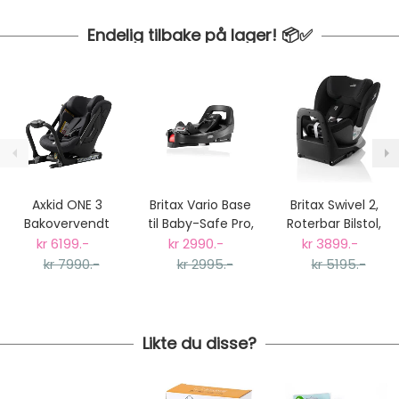
Endelig tilbake på lager! 📦✅
Axkid ONE 3
Britax Vario Base
Britax Swivel 2,
Bakovervendt
til Baby-Safe Pro,
Roterbar Bilstol,
Bilstol, Coastal
Core og Dualfix
Space Black
kr 6199.-
kr 2990.-
kr 3899.-
Storm Black
5Z
kr 7990.-
kr 2995.-
kr 5195.-
Likte du disse?