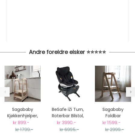
Andre foreldre elsker ⭐⭐⭐⭐⭐
Sagababy
BeSafe iZi Turn,
Sagababy
Kjøkkenhjelper,
Roterbar Bilstol,
Foldbar
Natural Limited
Fresh Black Cab
Kjøkkenhjelper -
kr 899.-
kr 3990.-
kr 1599.-
Edition
Natur
kr 1799.-
kr 6995.-
kr 2999.-