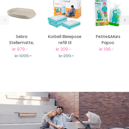
Sebra
Korbell Bleiepose
Petite&Mars
Stellematte,
refill til
Papoo
Seabreeze Beige,
Bleiebøtte, 3-
Gjenbrukbare
kr 979.-
kr 209.-
kr 199.-
PUR
pack
Smoothieposer -
kr 1099.-
kr 299.-
6stk 150ml