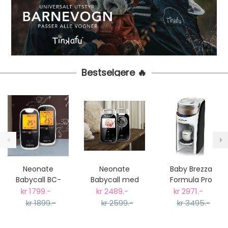
Bestselgere 🔥
Neonate
Neonate
Baby Brezza
Babycall BC-
Babycall med
Formula Pro
6500D V2
Kamera, BC-
Advanced
kr 1799.-
kr 2489.-
kr 2971.-
8000DV
Melkemaskin,
kr 1899.-
kr 2599.-
kr 3495.-
Hvit