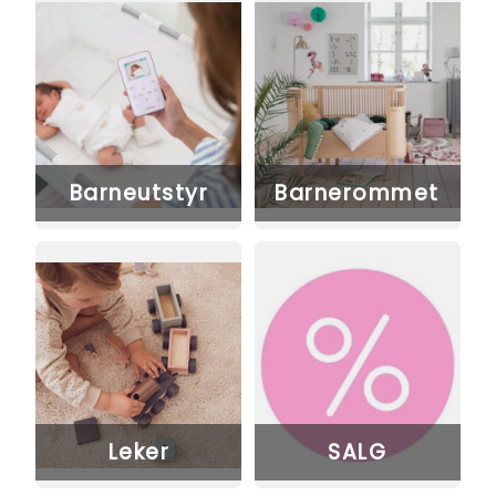
Barneutstyr
Barnerommet
Leker
SALG