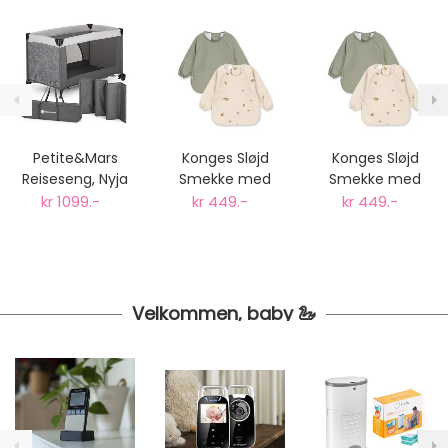
Petite&Mars
Konges Sløjd
Konges Sløjd
Reiseseng, Nyja
Smekke med
Smekke med
Urban Jungle
Ermer, 2pk Sitron
Ermer, 2pk Sitron
kr 1099.-
kr 449.-
kr 449.-
Charcoal
18-36 måneder
6-12 måneder
Velkommen, baby 🦢