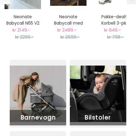
Neonate
Neonate
Pakke-deal!
Babycall N65 V2
Babycall med
Korbell 3-pk
- Best i Test
Kamera, BC-
bleieposer inkl.
kr 2149.-
kr 2489.-
kr 649.-
8000DV
bleiebøtte
kr 2299.-
kr 2599.-
kr 798.-
Barnevogn
Bilstoler