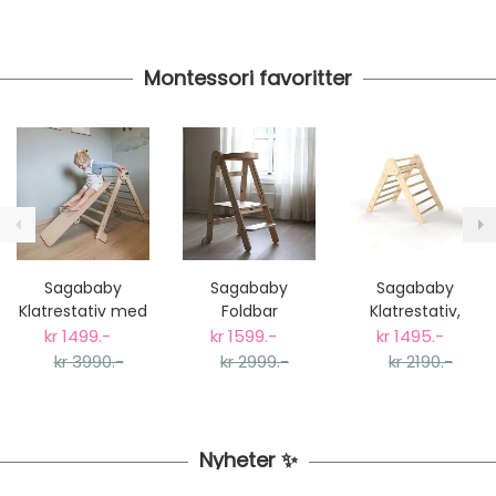
Montessori favoritter
Sagababy
Sagababy
Sagababy
Klatrestativ med
Foldbar
Klatrestativ,
Sklie, Stor - Natur
Kjøkkenhjelper -
Natur Pikler
kr 1499.-
kr 1599.-
kr 1495.-
Natur
Triangel
kr 3990.-
kr 2999.-
kr 2190.-
Nyheter ✨