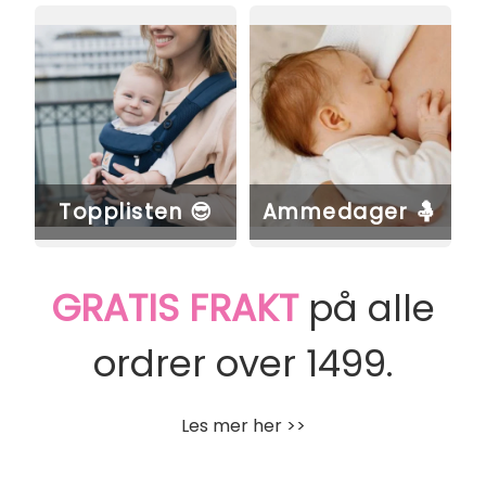
Topplisten 😎
Ammedager 🤱
GRATIS FRAKT
på alle
ordrer over 1499.
Les mer her >>