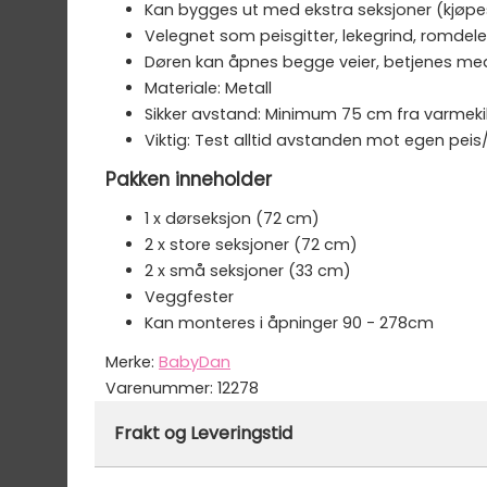
Kan bygges ut med ekstra seksjoner (kjøpe
Velegnet som peisgitter, lekegrind, romdele
Døren kan åpnes begge veier, betjenes me
Materiale: Metall
Sikker avstand: Minimum 75 cm fra varmek
Viktig: Test alltid avstanden mot egen pe
Pakken inneholder
1 x dørseksjon (72 cm)
2 x store seksjoner (72 cm)
2 x små seksjoner (33 cm)
Veggfester
Kan monteres i åpninger 90 - 278cm
Merke:
BabyDan
Varenummer:
12278
Frakt og Leveringstid