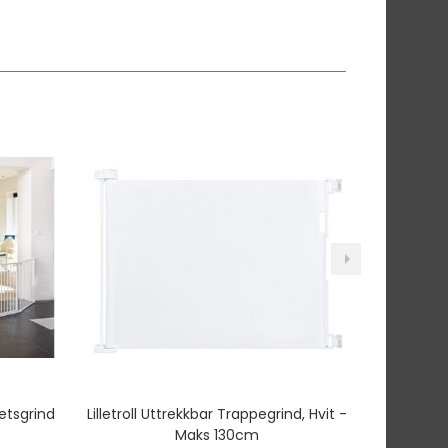
etsgrind
Lilletroll Uttrekkbar Trappegrind, Hvit -
Babydan 
Maks 130cm