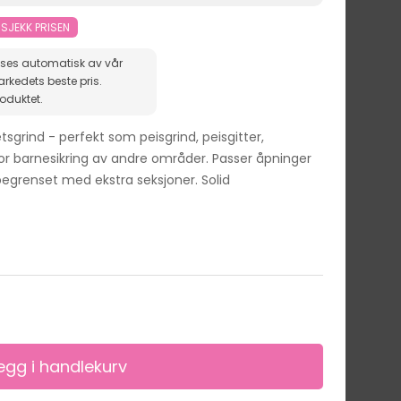
 SJEKK PRISEN
ises automatisk av vår
roduktet.
tsgrind - perfekt som peisgrind, peisgitter,
or barnesikring av andre områder. Passer åpninger
egrenset med ekstra seksjoner. Solid