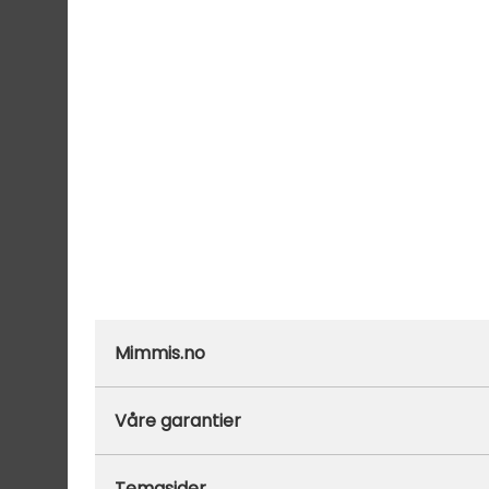
Mimmis.no
Ofte stilte spørsmål
Våre garantier
Om Mimmis
Prisgaranti
Temasider
Vår miljøpolicy