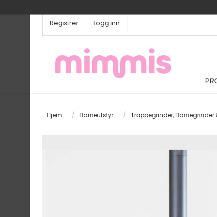
Registrer
Logg inn
PR
Hjem
/
Barneutstyr
/
Trappegrinder, Barnegrinder 