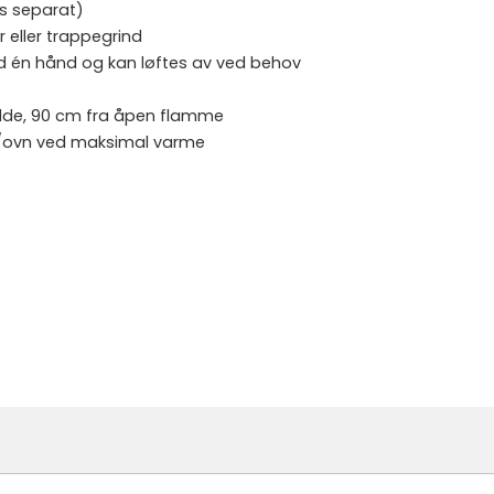
s separat)
r eller trappegrind
d én hånd og kan løftes av ved behov
ilde, 90 cm fra åpen flamme
is/ovn ved maksimal varme