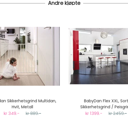
Andre kjøpte
 24 timer
 under er fraktprisen fra kr 79.-
koster fra kr 129 - og dersom dette er tilgjengelig på ditt pos
til tre dager fra bestilling til levering.
an Sikkerhetsgrind Multidan,
BabyDan Flex XXL, Sor
Hvit, Metall
Sikkerhetsgrind / Peisgr
kr 349.-
kr 889.-
kr 1399.-
kr 2459.-