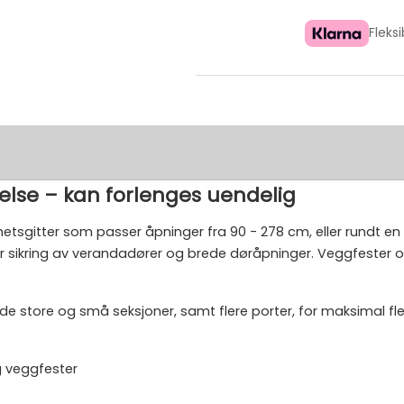
Fleks
telse – kan forlenges uendelig
etsgitter som passer åpninger fra 90 - 278 cm, eller rundt en p
or sikring av verandadører og brede døråpninger. Veggfester og
store og små seksjoner, samt flere porter, for maksimal fleks
og veggfester