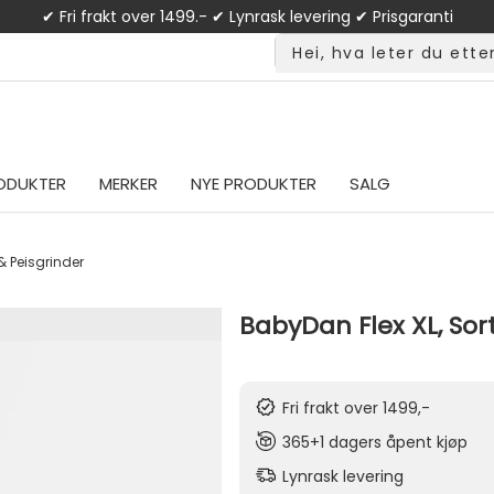
✔ Fri frakt over 1499.- ✔ Lynrask levering ✔ Prisgaranti
ODUKTER
MERKER
NYE PRODUKTER
SALG
& Peisgrinder
BabyDan Flex XL, Sort
Fri frakt over 1499,-
365+1 dagers åpent kjøp
Lynrask levering