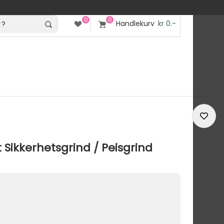
0
0
Handlekurv
kr 0.-
 Sikkerhetsgrind / Peisgrind