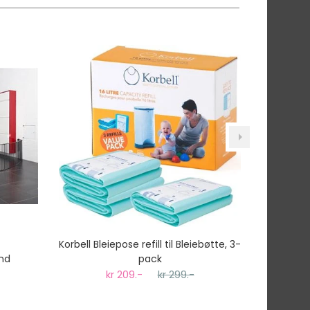
tnummer vil du få det som et alternativ i kassen.
t
Korbell Bleiepose refill til Bleiebøtte, 3-
ind
pack
kr 209.-
kr 299.-