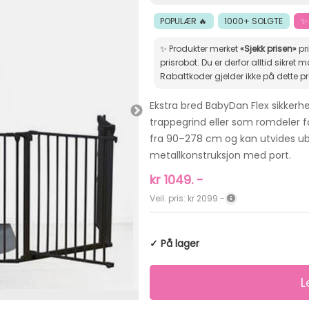
POPULÆR 🔥
1000+ SOLGTE
✨
✨ Produkter merket
«Sjekk prisen»
pr
prisrobot. Du er derfor alltid sikret markedets beste pris.
Rabattkoder gjelder ikke på dette p
Ekstra bred BabyDan Flex sikkerhe
trappegrind eller som romdeler f
fra 90–278 cm og kan utvides ub
metallkonstruksjon med port.
kr
1049.
-
Veil. pris: kr 2099.-
✓ På lager