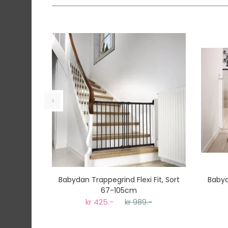
På lager hos oss - klar for utsendelse innen
Vi har fri frakt på ordre over 1499.- På ordre
Ekspressfrakt med Bring Express og Widerøe 
Gjennomsnittlig leveringstid hos Mimmis er en 
Vi har fri retur ved bytte.
Babydan Trappegrind Flexi Fit, Sort
Babyd
67-105cm
kr 425.-
kr 989.-