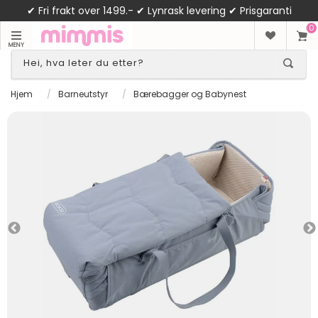
✔ Fri frakt over 1499.- ✔ Lynrask levering ✔ Prisgaranti
0
MENY
Hjem
/
Barneutstyr
/
Bærebagger og Babynest