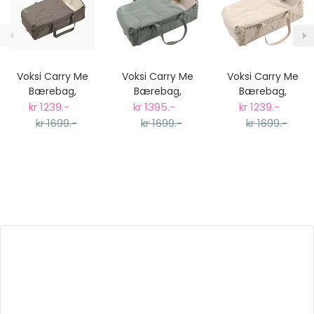
Voksi Carry Me
Voksi Carry Me
Voksi Carry Me
Bærebag,
Bærebag,
Bærebag,
Walnut
Meadow Green
Seashell Sand
kr 1239.-
kr 1395.-
kr 1239.-
Leaf
Leaf
kr 1699.-
kr 1699.-
kr 1699.-