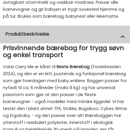
avtagbart stormtrekk og vaskbar madrass. Passer alle
barnevogner og gir babyen et trygt sovested hjemme og
på tur. Brukes som bærebag, babynest eller lekematte.
Produktbeskrivelse
Prisvinnende bærebag for trygg søvn
og enkel transport
Voksi Carry Me er kåret til
Beste Bærebag
(Foreldresiden
2024), og den er en lett, pustende og funksjonell bærebag
som gjør hverdagen med baby enklere. Baggen passer fra
nyfødt til ca. 6 måneder (maks 9 kg) og har universal
passform som gjør at den passer i de fleste
barnevogner - også modeller med mindre liggedel. Vi har
testet den i blant annet TFK, Stokke, Bugaboo, Cybex, Britax
og Ergobaby - og den passer over alt! Bærebaggen har
ytterstoff i resirkulert polyester, innerstoff i økologisk
bomull og heldekkende 3D-mesh på innsiden. Her får