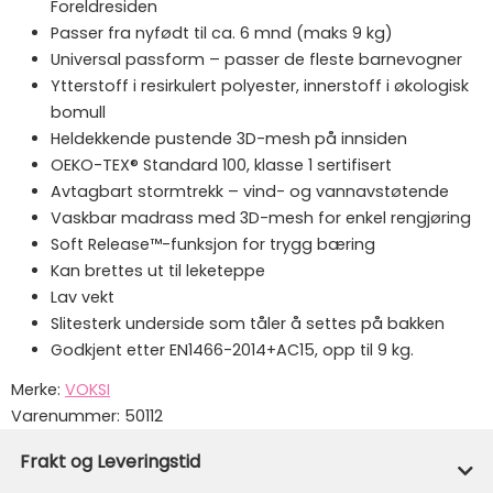
Foreldresiden
Passer fra nyfødt til ca. 6 mnd (maks 9 kg)
Universal passform – passer de fleste barnevogner
Ytterstoff i resirkulert polyester, innerstoff i økologisk
bomull
Heldekkende pustende 3D-mesh på innsiden
OEKO-TEX® Standard 100, klasse 1 sertifisert
Avtagbart stormtrekk – vind- og vannavstøtende
Vaskbar madrass med 3D-mesh for enkel rengjøring
Soft Release™-funksjon for trygg bæring
Kan brettes ut til leketeppe
Lav vekt
Slitesterk underside som tåler å settes på bakken
Godkjent etter EN1466-2014+AC15, opp til 9 kg.
Merke:
VOKSI
Varenummer:
50112
Frakt og Leveringstid