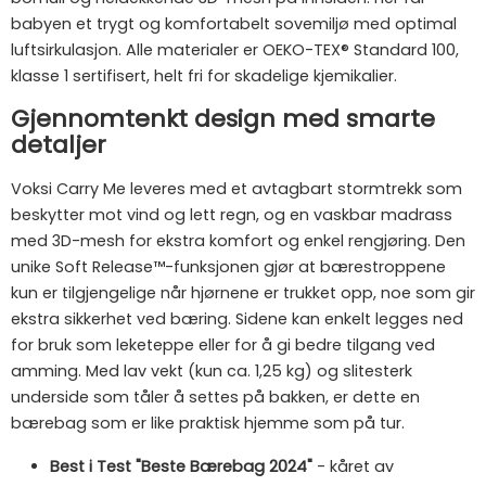
babyen et trygt og komfortabelt sovemiljø med optimal
luftsirkulasjon. Alle materialer er OEKO-TEX® Standard 100,
klasse 1 sertifisert, helt fri for skadelige kjemikalier.
Gjennomtenkt design med smarte
detaljer
Voksi Carry Me leveres med et avtagbart stormtrekk som
beskytter mot vind og lett regn, og en vaskbar madrass
med 3D-mesh for ekstra komfort og enkel rengjøring. Den
unike Soft Release™-funksjonen gjør at bærestroppene
kun er tilgjengelige når hjørnene er trukket opp, noe som gir
ekstra sikkerhet ved bæring. Sidene kan enkelt legges ned
for bruk som leketeppe eller for å gi bedre tilgang ved
amming. Med lav vekt (kun ca. 1,25 kg) og slitesterk
underside som tåler å settes på bakken, er dette en
bærebag som er like praktisk hjemme som på tur.
Best i Test "Beste Bærebag 2024"
- kåret av