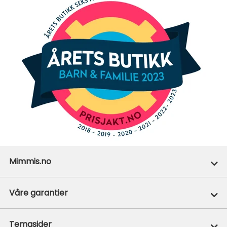
Mimmis.no
Ofte stilte spørsmål
Våre garantier
Om Mimmis
Prisgaranti
Temasider
Vår miljøpolicy