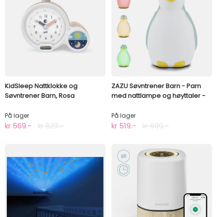
KidSleep Nattklokke og
ZAZU Søvntrener Barn - Pam
Søvntrener Barn, Rosa
med nattlampe og høyttaler -
Blå
På lager
På lager
kr 569.-
kr 629.-
kr 519.-
kr 699.-