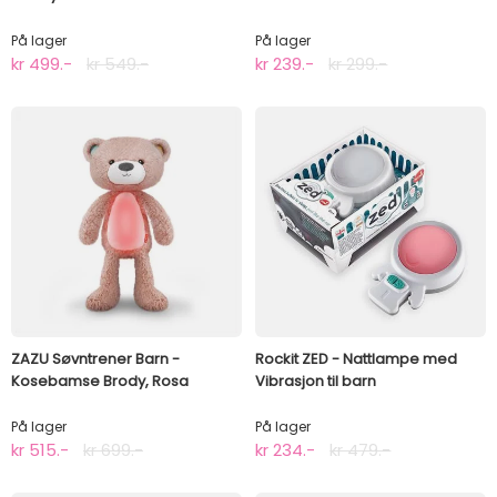
På lager
På lager
kr 499.-
kr 549.-
kr 239.-
kr 299.-
ZAZU Søvntrener Barn -
Rockit ZED - Nattlampe med
Kosebamse Brody, Rosa
Vibrasjon til barn
På lager
På lager
kr 515.-
kr 699.-
kr 234.-
kr 479.-