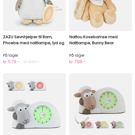
ZAZU Søvnhjelper til Barn,
Nattou Kosebamse med
Phoebe med nattlampe, lyd og
Nattlampe, Bunny Bear
stemme
På lager
På lager
kr 579.-
kr 649.-
kr 799.-