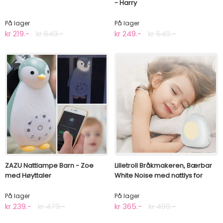
- Harry
På lager
På lager
kr 219.-
kr 649.-
kr 249.-
kr 549.-
ZAZU Nattlampe Barn - Zoe
Lilletroll Bråkmakeren, Bærbar
med Høyttaler
White Noise med nattlys for
Baby
På lager
På lager
kr 239.-
kr 479.-
kr 365.-
kr 499.-