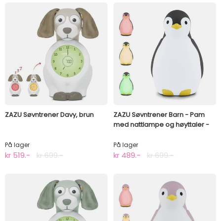
ZAZU Søvntrener Davy, brun
ZAZU Søvntrener Barn - Pam
med nattlampe og høyttaler -
Grå
På lager
På lager
kr 519.-
kr 699.-
kr 489.-
kr 699.-