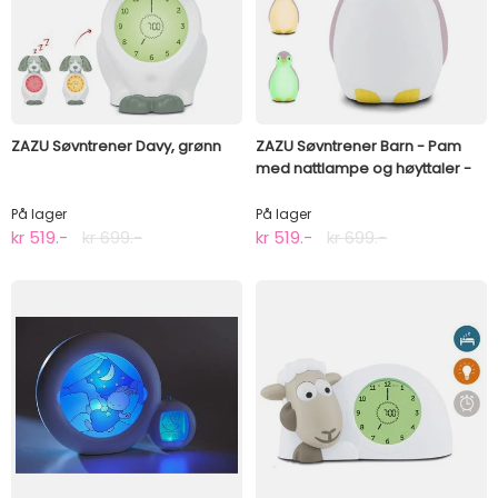
ZAZU Søvntrener Davy, grønn
ZAZU Søvntrener Barn - Pam
med nattlampe og høyttaler -
Rosa
På lager
På lager
kr 519.-
kr 699.-
kr 519.-
kr 699.-