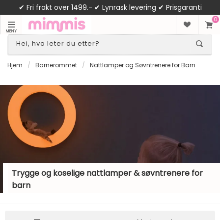
✔ Fri frakt over 1499.- ✔ Lynrask levering ✔ Prisgaranti
0
MENY
Hjem
/
Barnerommet
/
Nattlamper og Søvntrenere for Barn
Trygge og koselige nattlamper & søvntrenere for
barn
Gi barnet en trygg og rolig leggetid med våre nøye utvalgte
nattlamper og søvntrenere. Her finner du alt fra myke kosebamser med
lys, til smarte søvntrenere med klokke og musikk. Perfekt for å skape en