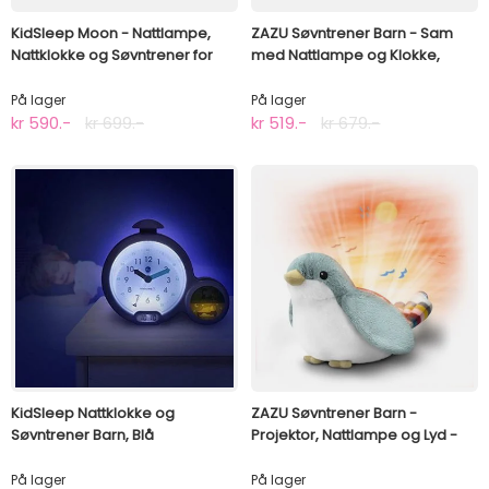
KidSleep Moon - Nattlampe,
ZAZU Søvntrener Barn - Sam
Nattklokke og Søvntrener for
med Nattlampe og Klokke,
Barn
Beige
På lager
På lager
kr 590.-
kr 699.-
kr 519.-
kr 679.-
KidSleep Nattklokke og
ZAZU Søvntrener Barn -
Søvntrener Barn, Blå
Projektor, Nattlampe og Lyd -
Shally
På lager
På lager