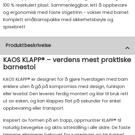
100 % resirkulert plast. Sammenleggbar, lett å oppbevare
og ergonomisk med faste stigetrinn - vokser med barnet.
Komplett småbarnspakke med sikkerhetsbøyle og
spisebrett
Produktbeskrivelse
KAOS KLAPP® – verdens mest praktiske
barnestol
KAOS KLAPP® er designet for å gjøre hverdagen med barn
enklere uten å gå på kompromiss med design, funksjon
eller levetid. Den leveres ferdig montert og klar til bruk rett
ut av esken, og kan klappes flat på sekunder for enkel
oppbevaring eller transport.
Inspirert av formen på en trapp, oppmuntrer KLAPP® til
naturlig bevegelse og aktiv sittestilling i alle aldre. De faste
trinnene eliminerer behovet for justeringer og lar barnet