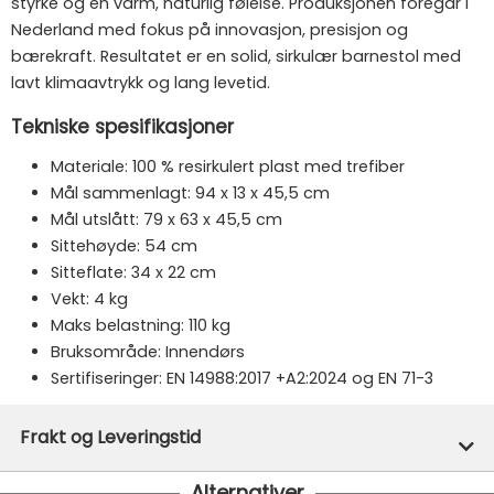
styrke og en varm, naturlig følelse. Produksjonen foregår i
Nederland med fokus på innovasjon, presisjon og
bærekraft. Resultatet er en solid, sirkulær barnestol med
lavt klimaavtrykk og lang levetid.
Tekniske spesifikasjoner
Materiale: 100 % resirkulert plast med trefiber
Mål sammenlagt: 94 x 13 x 45,5 cm
Mål utslått: 79 x 63 x 45,5 cm
Sittehøyde: 54 cm
Sitteflate: 34 x 22 cm
Vekt: 4 kg
Maks belastning: 110 kg
Bruksområde: Innendørs
Sertifiseringer: EN 14988:2017 +A2:2024 og EN 71-3
Merke:
KAOS
Frakt og Leveringstid
Varenummer:
50643
Alternativer