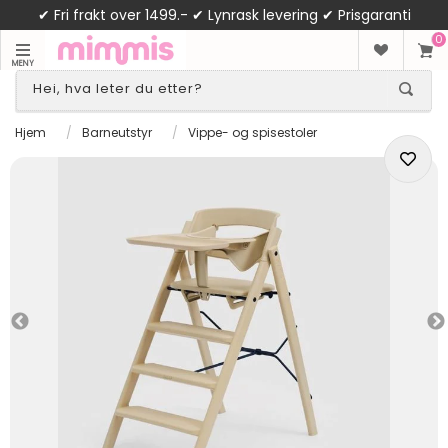
✔ Fri frakt over 1499.- ✔ Lynrask levering ✔ Prisgaranti
0
MENY
Hjem
/
Barneutstyr
/
Vippe- og spisestoler