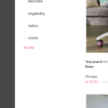
Neonate
Sagababy
Sebra
VOKSI
Vis alle
Tiny Love 5-i-
Rosa
På lager
kr 1349.-
kr 
⭐TOPP 5