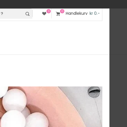
0
0
Handlekurv
kr 0.-