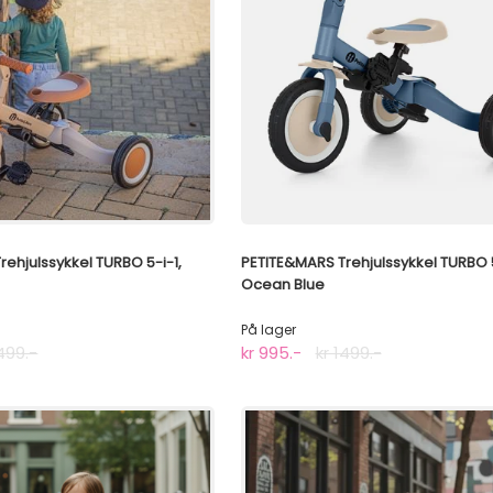
ehjulssykkel TURBO 5-i-1,
PETITE&MARS Trehjulssykkel TURBO 5
Ocean Blue
På lager
1499.-
kr 995.-
kr 1499.-