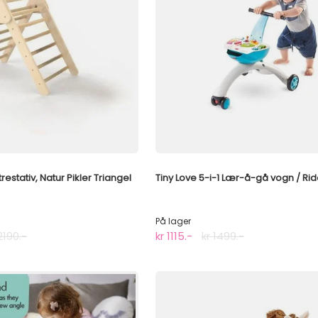
estativ, Natur Pikler Triangel
Tiny Love 5-i-1 Lær-å-gå vogn / Rid
På lager
2190.-
kr 1115.-
kr 1499.-