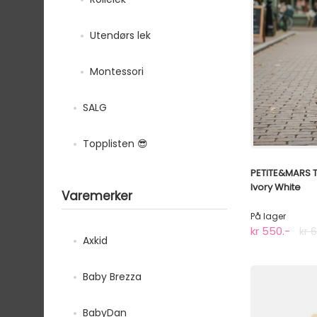
Utendørs lek
Montessori
SALG
Topplisten 😎
PETITE&MARS Tr
Ivory White
Varemerker
På lager
kr 550.-
kr 
Axkid
Baby Brezza
BabyDan