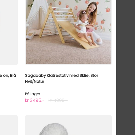
e on, Blå
Sagababy Klatrestativ med Sklie, Stor
Hvit/Natur
På lager
kr 3495.-
kr 4990.-