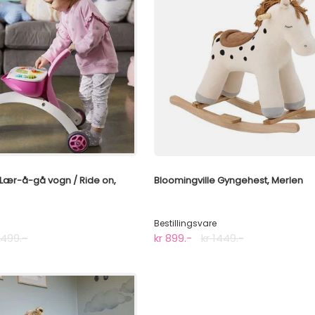
1 Lær-å-gå vogn / Ride on,
Bloomingville Gyngehest, Merlen
Bestillingsvare
1499.-
kr 899.-
kr 1449.-