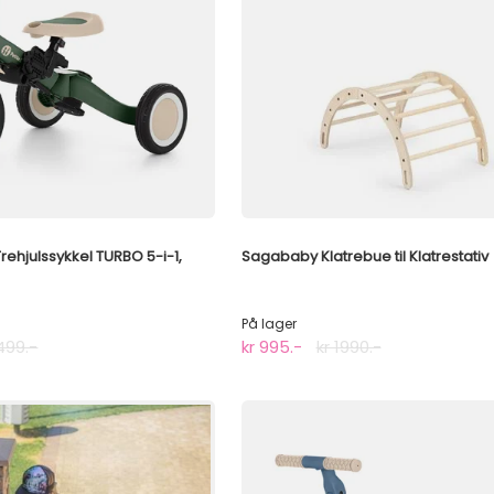
ehjulssykkel TURBO 5-i-1,
Sagababy Klatrebue til Klatrestativ
På lager
1499.-
kr 995.-
kr 1990.-
⭐TOPP 5