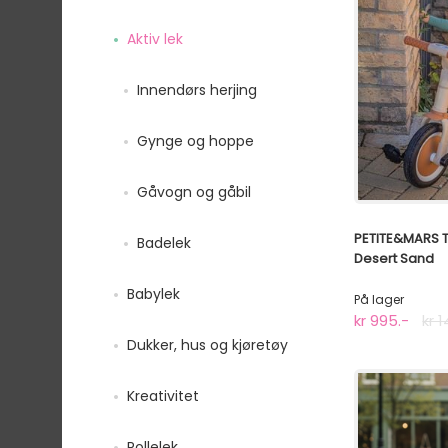
Aktiv lek
Innendørs herjing
Gynge og hoppe
Gåvogn og gåbil
PETITE&MARS Tr
Badelek
Desert Sand
Babylek
På lager
kr 995.-
kr 
Dukker, hus og kjøretøy
Kreativitet
Rollelek