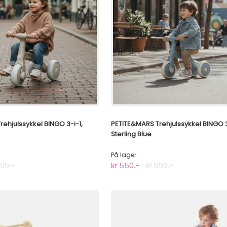
ehjulssykkel BINGO 3-i-1,
PETITE&MARS Trehjulssykkel BINGO 3
Sterling Blue
På lager
699.-
kr 550.-
kr 699.-