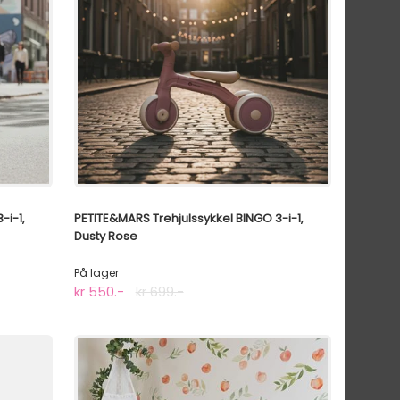
-i-1,
PETITE&MARS Trehjulssykkel BINGO 3-i-1,
Dusty Rose
På lager
kr 550.-
kr 699.-