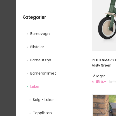
Kategorier
Barnevogn
Bilstoler
Barneutstyr
PETITE&MARS Tr
Misty Green
Barnerommet
På lager
kr 995.-
kr 
Leker
Salg - Leker
Topplisten