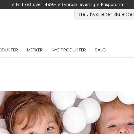
✔ Fri frakt over 1499.- ✔ Lynrask levering ✔ Prisgaranti
ODUKTER
MERKER
NYE PRODUKTER
SALG