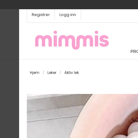
Registrer
Logg inn
PR
Hjem
/
Leker
/
Aktiv lek