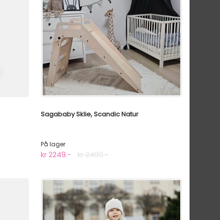
Sagababy Sklie, Scandic Natur
På lager
kr 2249.-
kr 2499.-