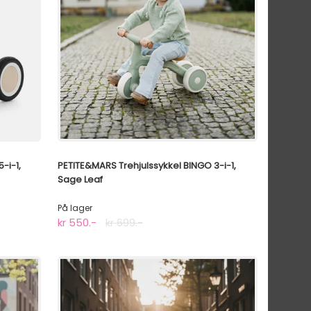
-i-1,
PETITE&MARS Trehjulssykkel BINGO 3-i-1,
Sage Leaf
På lager
kr 550.-
kr 699.-