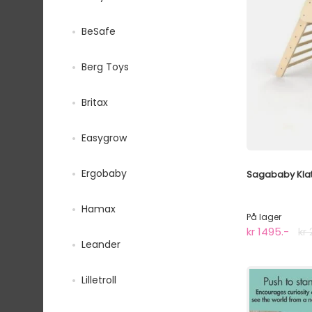
BeSafe
Berg Toys
Britax
Easygrow
Ergobaby
Sagababy Klatr
Hamax
På lager
kr 1495.-
kr 
Leander
Lilletroll