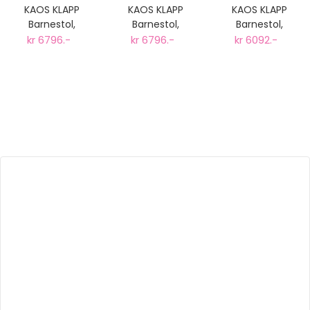
KAOS KLAPP
KAOS KLAPP
KAOS KLAPP
Barnestol,
Barnestol,
Barnestol,
Komplett pakke
Komplett pakke
Komplett pakke
kr 6796.-
kr 6796.-
kr 6092.-
Eik Grønn
Eik Sand
Bøk Sand