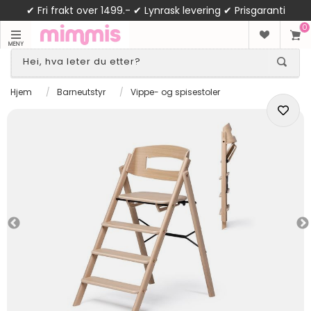
✔ Fri frakt over 1499.- ✔ Lynrask levering ✔ Prisgaranti
0
MENY
Hjem
/
Barneutstyr
/
Vippe- og spisestoler