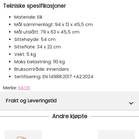
Tekniske spesifikasjoner
Materiale: Eik
Mål sammenlagt: 94 x 13 x 45,5 cm
Mål utslått: 79 x 63 x 45,5 cm
Sittehøyde: 54 cm
Sitteflate: 34 x 22 cm
Vekt: 5 kg
Maks belastning: 110 kg
Bruksområde: Innendørs
Sertifisering: EN 14988:2017 +A2:2024
Merke:
KAOS
Varenummer:
49714
Frakt og Leveringstid
Andre kjøpte
På lager hos oss - klar for utsendelse innen 24 timer
Gratis frakt!
- Vi har fri frakt på ordre over 1499.- Dette
gjelder standard postpakke.