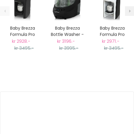
Baby Brezza
Baby Brezza
Baby Brezza
Formula Pro
Bottle Washer -
Formula Pro
Advanced
Automatisk
Advanced
kr 2928.-
kr 3196.-
kr 2971.-
Melkemaskin,
Flaskevasker Sort
Melkemaskin,
kr 3495.-
kr 3995.-
kr 3495.-
Sort
Hvit