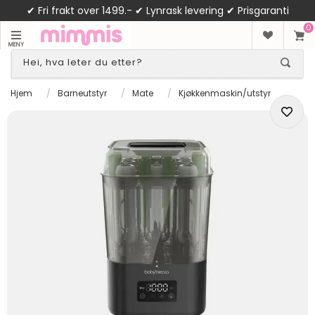
✔ Fri frakt over 1499.- ✔ Lynrask levering ✔ Prisgaranti
0
MENY
Hjem
/
Barneutstyr
/
Mate
/
Kjøkkenmaskin/utstyr