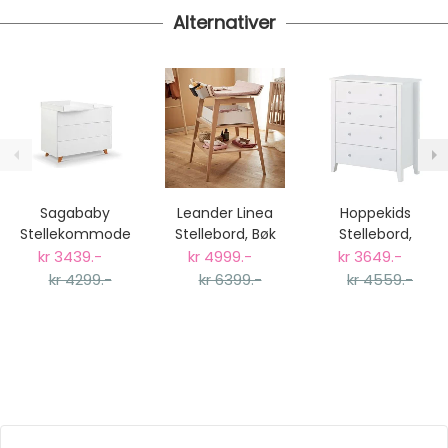
Alternativer
Sagababy
Leander Linea
Hoppekids
Stellekommode
Stellebord, Bøk
Stellebord,
Emma, Hvit Tre
Christian (uten
kr 3439.-
kr 4999.-
kr 3649.-
stelletopp)
kr 4299.-
kr 6399.-
kr 4559.-