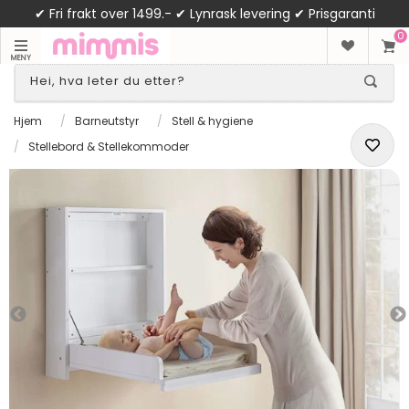
✔ Fri frakt over 1499.- ✔ Lynrask levering ✔ Prisgaranti
0
MENY
Hjem
/
Barneutstyr
/
Stell & hygiene
/
Stellebord & Stellekommoder