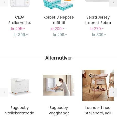
postnummer vil du få det som et alternativ i kassen.
Gjennomsnittlig leveringstid hos Mimmis er en til tre
dager fra bestilling til levering.
CEBA
Korbell Bleiepose
Sebra Jersey
Vi har fri retur ved bytte.
Stellematte,
refill til
Laken til Sebra
Liten, 50x70cm
Bleiebøtte, 3-
Babyseng
kr 295.-
kr 209.-
kr 279.-
Giraffe
pack
kr 399.-
kr 299.-
kr 309.-
Alternativer
Sagababy
Sagababy
Leander Linea
Stellekommode
Vegghengt
Stellebord, Bøk