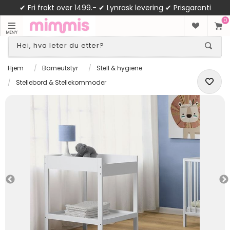
✔ Fri frakt over 1499.- ✔ Lynrask levering ✔ Prisgaranti
0
MENY
Hjem
/
Barneutstyr
/
Stell & hygiene
/
Stellebord & Stellekommoder