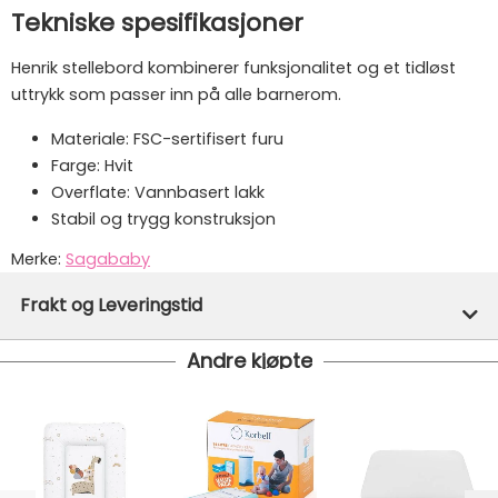
Tekniske spesifikasjoner
Henrik stellebord kombinerer funksjonalitet og et tidløst
uttrykk som passer inn på alle barnerom.
Materiale: FSC-sertifisert furu
Farge: Hvit
Overflate: Vannbasert lakk
Stabil og trygg konstruksjon
Merke:
Sagababy
Varenummer:
35256
Frakt og Leveringstid
Andre kjøpte
På lager hos oss - klar for utsendelse innen 24 timer
Vi har fri frakt på ordre over 1499.- På ordre under er
fraktprisen fra kr 79.-
Ekspressfrakt med Bring Express og Widerøe koster
fra kr 129 - og dersom dette er tilgjengelig på ditt