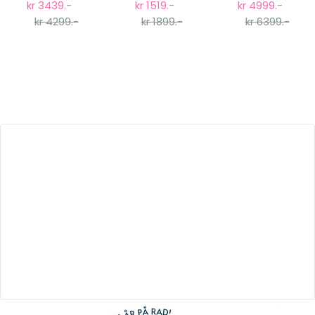
Emma, Hvit Tre
Stellebord, Hvit
kr 3439.-
kr 1519.-
kr 4999.-
Tre
kr 4299.-
kr 1899.-
kr 6399.-