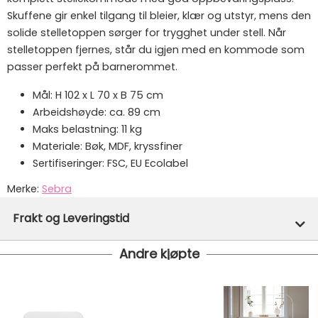
Skuffene gir enkel tilgang til bleier, klær og utstyr, mens den
solide stelletoppen sørger for trygghet under stell. Når
stelletoppen fjernes, står du igjen med en kommode som
passer perfekt på barnerommet.
Mål: H 102 x L 70 x B 75 cm
Arbeidshøyde: ca. 89 cm
Maks belastning: 11 kg
Materiale: Bøk, MDF, kryssfiner
Sertifiseringer: FSC, EU Ecolabel
Merke:
Sebra
Varenummer:
48076
Frakt og Leveringstid
Andre kjøpte
Denne varen er ikke lager hos oss, men vil bli bestilt
inn til deg og avsendt så snart den kommer inn til
lager.
Gratis frakt!
- Vi har fri frakt på ordre over 1499.- Dette