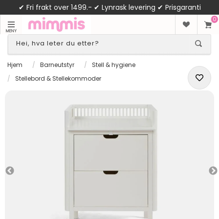
✔ Fri frakt over 1499.- ✔ Lynrask levering ✔ Prisgaranti
0
MENY
Hjem
/
Barneutstyr
/
Stell & hygiene
/
Stellebord & Stellekommoder