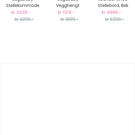
Stellekommode
Vegghengt
Stellebord, Bøk
Emma, Hvit Tre
Stellebord, Hvit
kr 3439.-
kr 1519.-
kr 4999.-
Tre
kr 4299.-
kr 1899.-
kr 6399.-