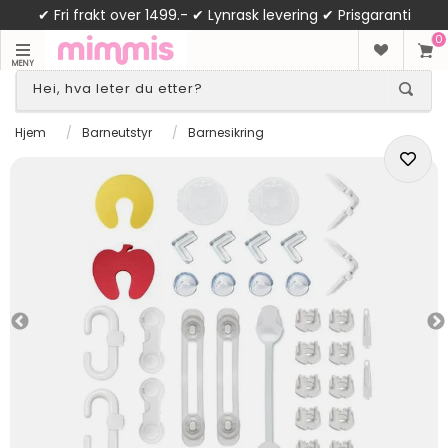
✔ Fri frakt over 1499.- ✔ Lynrask levering ✔ Prisgaranti
0
MENY
Hjem
/
Barneutstyr
/
Barnesikring