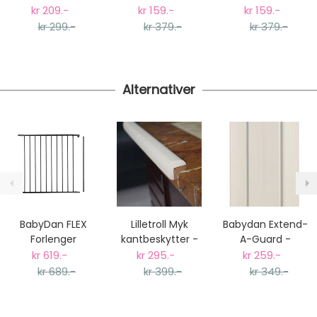
Bleiebøtte, 3-
Dusty Green
Dusty Rose
kr 209.-
kr 159.-
kr 159.-
pack
kr 299.-
kr 379.-
kr 379.-
Alternativer
BabyDan FLEX
Lilletroll Myk
Babydan Extend-
Forlenger
kantbeskytter -
A-Guard -
Seksjon - L - Sort
2 Meter
forlenger til Baby
kr 619.-
kr 295.-
kr 259.-
Dan Guard Me
kr 689.-
kr 399.-
kr 349.-
(Opptil 24cm)