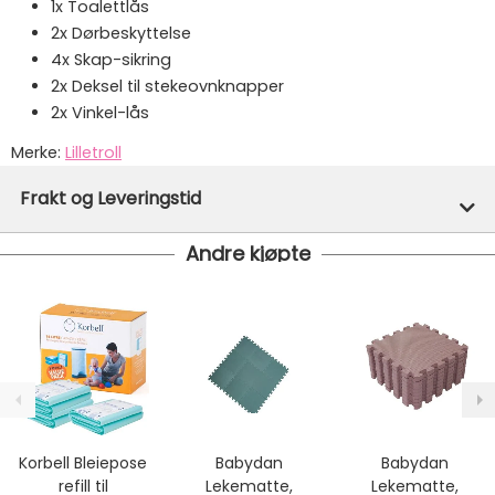
1x Toalettlås
2x Dørbeskyttelse
4x Skap-sikring
2x Deksel til stekeovnknapper
2x Vinkel-lås
Merke:
Lilletroll
Varenummer:
43861
Frakt og Leveringstid
Andre kjøpte
På lager hos oss - klar for utsendelse innen 24 timer
Vi har fri frakt på ordre over 1499.- På ordre under er
fraktprisen fra kr 79.-
Ekspressfrakt med Bring Express og Widerøe koster
fra kr 129 - og dersom dette er tilgjengelig på ditt
postnummer vil du få det som et alternativ i kassen.
Gjennomsnittlig leveringstid hos Mimmis er en til tre
dager fra bestilling til levering.
Korbell Bleiepose
Babydan
Babydan
Vi har fri retur ved bytte.
refill til
Lekematte,
Lekematte,