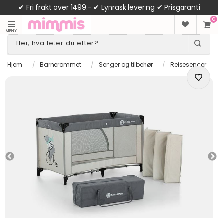
✔ Fri frakt over 1499.- ✔ Lynrask levering ✔ Prisgaranti
0
MENY
Hjem
/
Barnerommet
/
Senger og tilbehør
/
Reisesenger