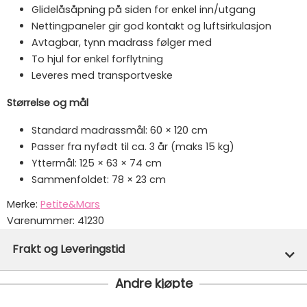
Glidelåsåpning på siden for enkel inn/utgang
Nettingpaneler gir god kontakt og luftsirkulasjon
Avtagbar, tynn madrass følger med
To hjul for enkel forflytning
Leveres med transportveske
Størrelse og mål
Standard madrassmål: 60 × 120 cm
Passer fra nyfødt til ca. 3 år (maks 15 kg)
Yttermål: 125 × 63 × 74 cm
Sammenfoldet: 78 × 23 cm
Merke:
Petite&Mars
Varenummer:
41230
Frakt og Leveringstid
Andre kjøpte
Denne varen er ikke lager hos oss, men vil bli bestilt
inn til deg og avsendt så snart den kommer inn til