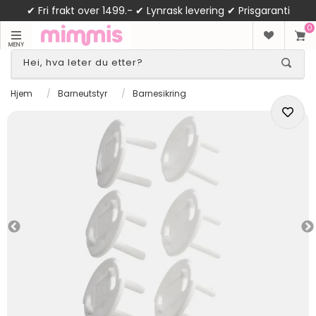
✔ Fri frakt over 1499.- ✔ Lynrask levering ✔ Prisgaranti
0
MENY
Hjem
/
Barneutstyr
/
Barnesikring