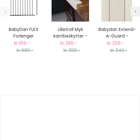
BabyDan FLEX
Lilletroll Myk
Babydan Extend-
Forlenger
kantbeskytter -
A-Guard -
Seksjon - L - Sort
2 Meter
forlenger til Baby
kr 619.-
kr 295.-
kr 259.-
Dan Guard Me
kr 689.-
kr 399.-
kr 349.-
(Opptil 24cm)