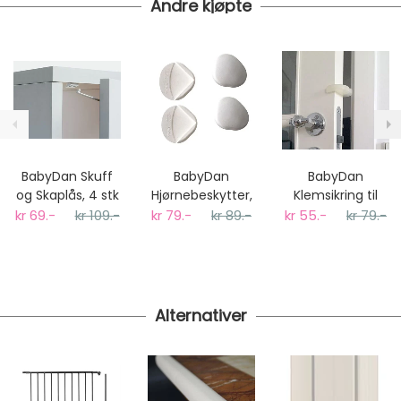
Andre kjøpte
På lager hos oss - klar for utsendelse innen 24 timer
Vi har fri frakt på ordre over 1499.- På ordre under er
fraktprisen fra kr 79.-
Ekspressfrakt med Bring Express og Widerøe koster
fra kr 129 - og dersom dette er tilgjengelig på ditt
postnummer vil du få det som et alternativ i kassen.
Gjennomsnittlig leveringstid hos Mimmis er en til tre
dager fra bestilling til levering.
BabyDan Skuff
BabyDan
BabyDan
Vi har fri retur ved bytte.
og Skaplås, 4 stk
Hjørnebeskytter,
Klemsikring til
Hvit
Dør, 2stk
kr 69.-
kr 109.-
kr 79.-
kr 89.-
kr 55.-
kr 79.-
Alternativer