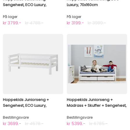
Sengehest, ECO Luxury,
Luxury, 70x160cm
70x160cm
På lager
På lager
kr 3799.-
kr 4788.-
kr 3199.-
kr 3989.-
Hoppekids Juniorseng +
Hoppekids Juniorseng +
Sengehest, ECO Luxury,
Madrass + Skuffer + Sengehest,
70x160cm
ECO Comfort, 70x160cm
Bestillingsvare
Bestillingsvare
kr 3699.-
kr 4678.-
kr 5399.-
kr 6785.-