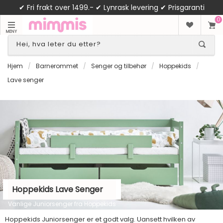
✔ Fri frakt over 1499.- ✔ Lynrask levering ✔ Prisgaranti
0
MENY
Hjem
/
Barnerommet
/
Senger og tilbehør
/
Hoppekids
/
Lave senger
Hoppekids Lave Senger
Vanlige Juniorsenger fra Hoppekids
Hoppekids Juniorsenger er et godt valg. Uansett hvilken av