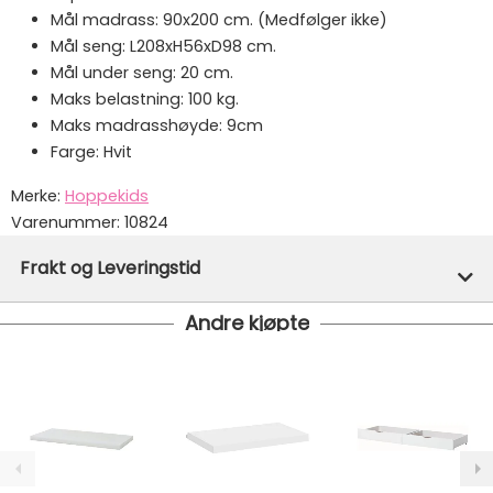
Mål madrass: 90x200 cm. (Medfølger ikke)
Mål seng: L208xH56xD98 cm.
Mål under seng: 20 cm.
Maks belastning: 100 kg.
Maks madrasshøyde: 9cm
Farge: Hvit
Merke:
Hoppekids
Varenummer:
10824
Frakt og Leveringstid
Andre kjøpte
På lager hos oss - klar for utsendelse innen 24 timer
Gratis frakt!
- Vi har fri frakt på ordre over 1499.- Dette
gjelder standard postpakke.
Ekspressfrakt med Bring Express og Widerøe koster
fra kr 129 - og dersom dette er tilgjengelig på ditt
postnummer vil du få det som et alternativ i kassen.
Gjennomsnittlig leveringstid hos Mimmis er en til tre