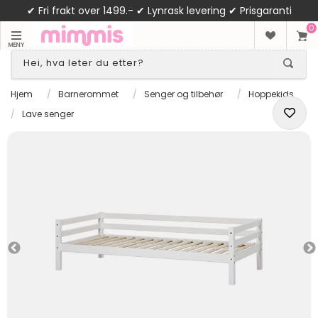
✔ Fri frakt over 1499.- ✔ Lynrask levering ✔ Prisgaranti
0
MENY
Hjem
/
Barnerommet
/
Senger og tilbehør
/
Hoppekids
/
Lave senger