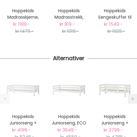
dager fra bestilling til levering.
Hoppekids
Hoppekids
Hoppekids
Vi har fri retur ved bytte.
Madrasskjerne,
Madrasstrekk,
Sengeskuffer til
90x200x9cm,
90x200x9cm,
70x190cm og
kr 1189.-
kr 819.-
kr 1549.-
Skum
Hvit
90x200cm
kr 1479.-
kr 1019.-
kr 1929.-
senger, Hvit
Alternativer
Hoppekids
Hoppekids
Hoppekids
Juniorseng +
Juniorseng, ECO
Juniorseng +
Sengehest, ECO
Luxury,
Sengehest, ECO
kr 4199.-
kr 3649.-
kr 3799.-
Luxury,
90x200cm
Luxury,
kr 5248.-
kr 4559.-
kr 4788.-