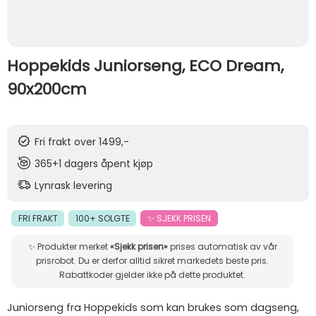
Hoppekids Juniorseng, ECO Dream,
90x200cm
Fri frakt over 1499,-
365+1 dagers åpent kjøp
Lynrask levering
FRI FRAKT
100+ SOLGTE
✨ SJEKK PRISEN
✨ Produkter merket
«Sjekk prisen»
prises automatisk av vår
prisrobot. Du er derfor alltid sikret markedets beste pris.
Rabattkoder gjelder ikke på dette produktet.
Juniorseng fra Hoppekids som kan brukes som dagseng,