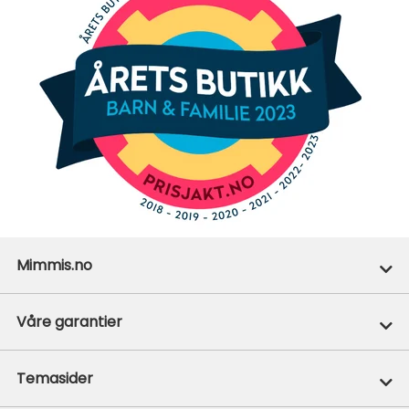
Mimmis.no
Ofte stilte spørsmål
Våre garantier
Om Mimmis
Prisgaranti
Temasider
Vår miljøpolicy
365+1 retur