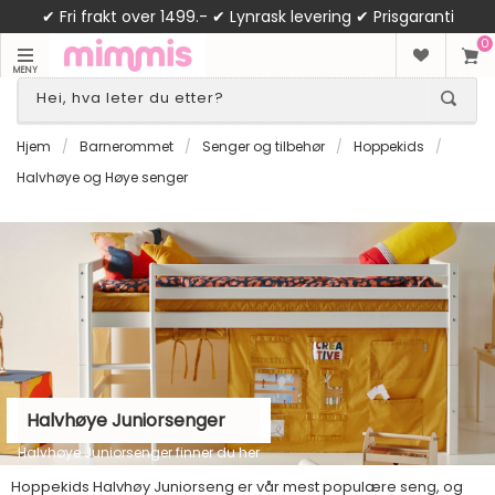
✔ Fri frakt over 1499.- ✔ Lynrask levering ✔ Prisgaranti
0
MENY
Hjem
/
Barnerommet
/
Senger og tilbehør
/
Hoppekids
/
Halvhøye og Høye senger
Halvhøye Juniorsenger
Halvhøye Juniorsenger finner du her
Hoppekids Halvhøy Juniorseng er vår mest populære seng, og