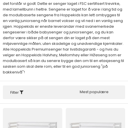
det forstår vi godt: Dette er senger laget i FSC sertifisert trevirke,
med lamellbunn i heltre. Sengene er laget for å vare i lang tid og
de modulbaserte sengene fra Hoppekids kan lett ombygges til
en vanlig juniorseng når barnet vokser og vil ned i en vanlig seng
igjen. Hoppekids er eneste leverandør med svanemerkede
sengeserier i både babysenger og juniorsenger, og du kan
derfor være sikker på at sengen din er laget på den mest
miljøvennlige måten; uten skadelige og unødvendige kjemikaler.
Alle Hoppekids Premiumsenger har livstidsgaranti - og hvis du
velger en Hoppekids Halvhøy, Mellomhøy eller HØøseng som er
modulbasert så kan du senere bygge den om til en etasjeseng til
søsken som skal dele rom, eller til en god juniorseng "på
bakkenivå"!
Mest populære
Filter