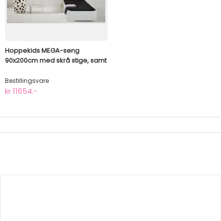
Hoppekids MEGA-seng
90x200cm med skrå stige, samt
lounge-modul og bordplate,
ECO Luxury
Bestillingsvare
kr 11654.-