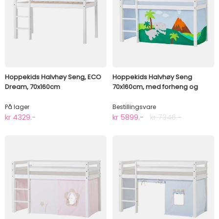
Hoppekids Halvhøy Seng, ECO
Hoppekids Halvhøy Seng
Dream, 70x160cm
70x160cm, med forheng og
madrass, Dinosaur
På lager
Bestillingsvare
kr 4329.-
kr 5899.-
kr 7346.-