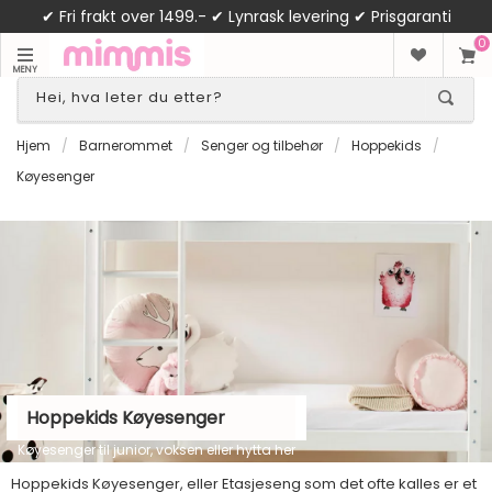
✔ Fri frakt over 1499.- ✔ Lynrask levering ✔ Prisgaranti
0
MENY
Hjem
/
Barnerommet
/
Senger og tilbehør
/
Hoppekids
/
Køyesenger
Hoppekids Køyesenger
Køyesenger til junior, voksen eller hytta her
Hoppekids Køyesenger, eller Etasjeseng som det ofte kalles er et