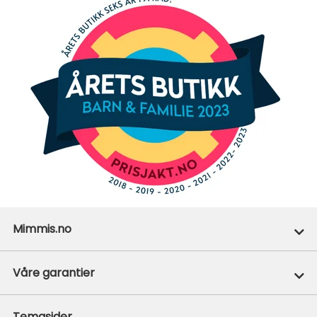
Mimmis.no
Ofte stilte spørsmål
Våre garantier
Om Mimmis
Prisgaranti
Temasider
Vår miljøpolicy