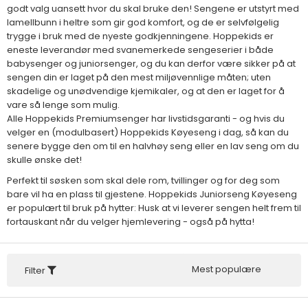
godt valg uansett hvor du skal bruke den! Sengene er utstyrt med
lamellbunn i heltre som gir god komfort, og de er selvfølgelig
trygge i bruk med de nyeste godkjenningene. Hoppekids er
eneste leverandør med svanemerkede sengeserier i både
babysenger og juniorsenger, og du kan derfor være sikker på at
sengen din er laget på den mest miljøvennlige måten; uten
skadelige og unødvendige kjemikaler, og at den er laget for å
vare så lenge som mulig.
Alle Hoppekids Premiumsenger har livstidsgaranti - og hvis du
velger en (modulbasert) Hoppekids Køyeseng i dag, så kan du
senere bygge den om til en halvhøy seng eller en lav seng om du
skulle ønske det!
Perfekt til søsken som skal dele rom, tvillinger og for deg som
bare vil ha en plass til gjestene. Hoppekids Juniorseng Køyeseng
er populært til bruk på hytter: Husk at vi leverer sengen helt frem til
fortauskant når du velger hjemlevering - også på hytta!
Mest populære
Filter