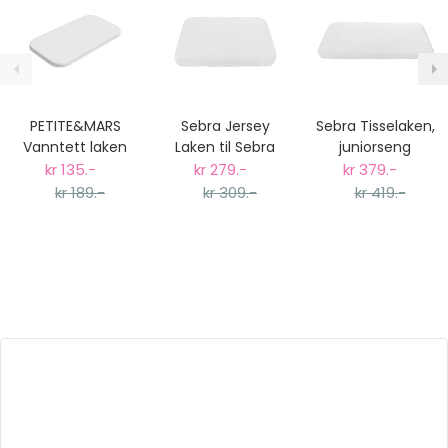
PETITE&MARS
Sebra Jersey
Sebra Tisselaken,
Vanntett laken
Laken til Sebra
juniorseng
(Tisselaken) til
Babyseng
kr 135.-
kr 279.-
kr 379.-
Bedside Cribs -
kr 189.-
kr 309.-
kr 419.-
84x50cm