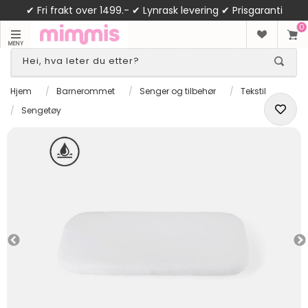
✔ Fri frakt over 1499.- ✔ Lynrask levering ✔ Prisgaranti
0
MENY
Hjem
/
Barnerommet
/
Senger og tilbehør
/
Tekstil
/
Sengetøy