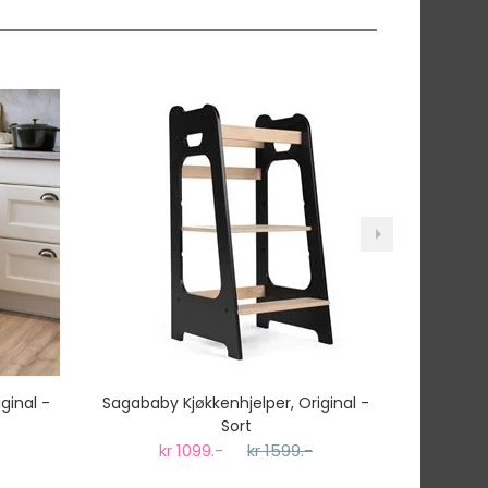
ginal -
Sagababy Kjøkkenhjelper, Original -
Sagababy
Sort
kr 1099.-
kr 1599.-
k