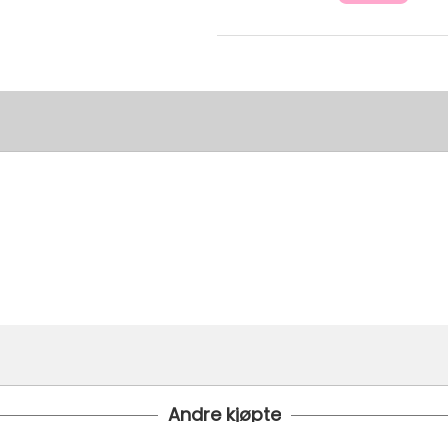
Andre kjøpte
 24 timer
 under er fraktprisen fra kr 79.-