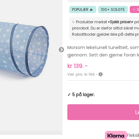
POPULÆR 🔥
100+ SOLGTE
✨ S
✨ Produkter merket
«Sjekk prisen»
pr
prisrobot. Du er derfor alltid sikret markedets beste pris.
Rabattkoder gjelder ikke på dette p
Morsom leketunell tunelltelt, som 
gjennom. Sett den gjerne foran l
kr
139.
-
Veil. pris: kr 199.-
✓ 5 på lager.
Fleks