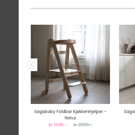
Sagababy Foldbar Kjøkkenhjelper -
Sagab
Natur
kr 1599.-
kr 2999.-