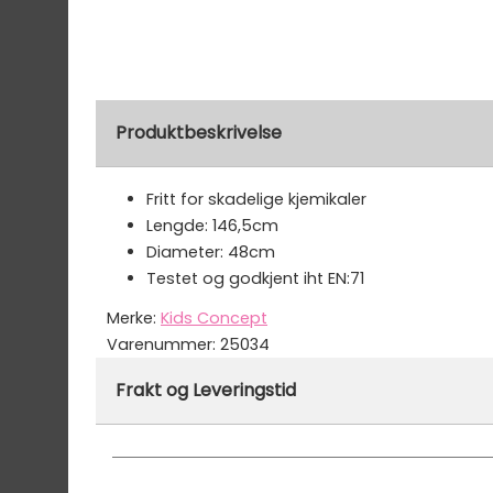
Produktbeskrivelse
Fritt for skadelige kjemikaler
Lengde: 146,5cm
Diameter: 48cm
Testet og godkjent iht EN:71
Merke:
Kids Concept
Varenummer:
25034
Frakt og Leveringstid
På lager hos oss - klar for utsendelse innen
Vi har fri frakt på ordre over 1499.- På ordre