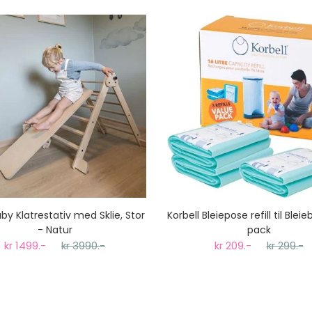
koster fra kr 129 - og dersom dette er tilgjengelig på ditt pos
til tre dager fra bestilling til levering.
y Klatrestativ med Sklie, Stor
Korbell Bleiepose refill til Bleie
- Natur
pack
kr 1499.-
kr 3990.-
kr 209.-
kr 299.-