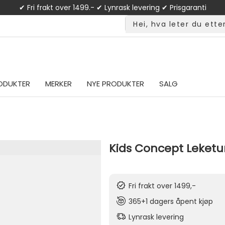
✔ Fri frakt over 1499.- ✔ Lynrask levering ✔ Prisgaranti
ODUKTER
MERKER
NYE PRODUKTER
SALG
Kids Concept Leketun
Fri frakt over 1499,-
365+1 dagers åpent kjøp
Lynrask levering