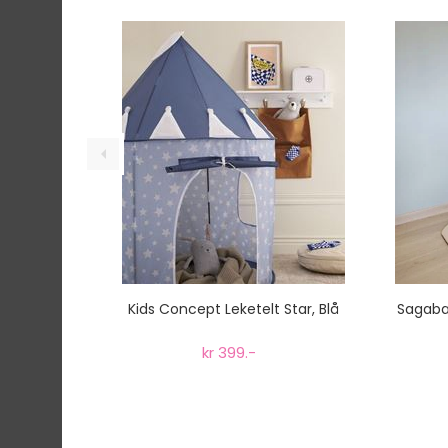
Ekspressfrakt med Bring Express og Widerøe 
Gjennomsnittlig leveringstid hos Mimmis er en 
Vi har fri retur ved bytte.
Kids Concept Leketelt Star, Blå
Sagabab
kr 399.-