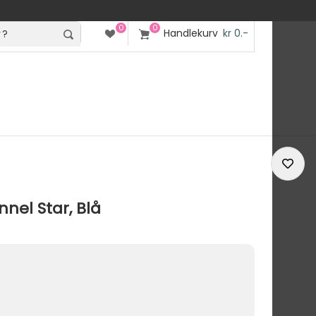
0
0
Handlekurv
kr 0.-
nel Star, Blå