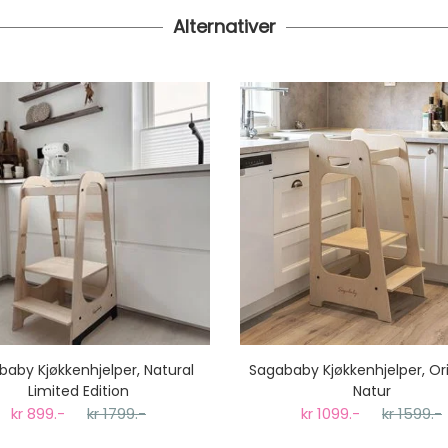
Alternativer
aby Kjøkkenhjelper, Natural
Sagababy Kjøkkenhjelper, Ori
Limited Edition
Natur
kr 899.-
kr 1799.-
kr 1099.-
kr 1599.-