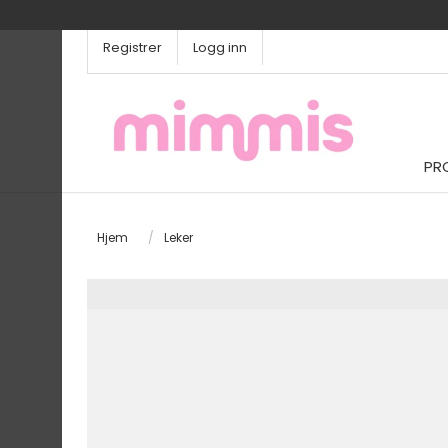
Registrer
Logg inn
PR
Hjem
/
Leker