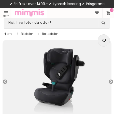
✔ Fri frakt over 1499.- ✔ Lynrask levering ✔ Prisgaranti
0
MENY
Hjem
/
Bilstoler
/
Beltestoler