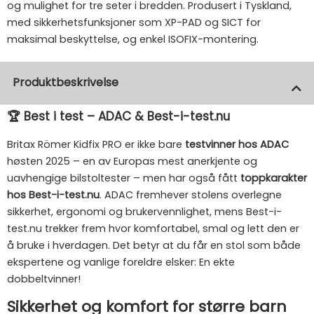
og mulighet for tre seter i bredden. Produsert i Tyskland,
med sikkerhetsfunksjoner som XP-PAD og SICT for
maksimal beskyttelse, og enkel ISOFIX-montering.
Produktbeskrivelse
🏆 Best i test – ADAC & Best-i-test.nu
Britax Römer Kidfix PRO er ikke bare
testvinner hos ADAC
høsten 2025 – en av Europas mest anerkjente og
uavhengige bilstoltester – men har også fått
toppkarakter
hos Best-i-test.nu
. ADAC fremhever stolens overlegne
sikkerhet, ergonomi og brukervennlighet, mens Best-i-
test.nu trekker frem hvor komfortabel, smal og lett den er
å bruke i hverdagen. Det betyr at du får en stol som både
ekspertene og vanlige foreldre elsker: En ekte
dobbeltvinner!
Sikkerhet og komfort for større barn