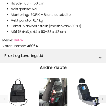
Høyde: 100 - 150 cm
Vektgrense: Nei
Montering: ISOFIX + Bilens setebelte
Vekt på stol: 6,7 kg
Tekstil: Vaskbart trekk (maskinvask 30°C)
Mål (BxHxD): 44 x 63–83 x 42 cm
Merke:
Britax
Varenummer:
48964
Frakt og Leveringstid
Andre kjøpte
På lager hos oss - klar for utsendelse innen 24 timer
Gratis frakt!
- Vi har fri frakt på ordre over 1499.- Dette
gjelder standard postpakke.
Ekspressfrakt med Bring Express og Widerøe koster
fra kr 129 - og dersom dette er tilgjengelig på ditt
postnummer vil du få det som et alternativ i kassen.
Gjennomsnittlig leveringstid hos Mimmis er en til tre