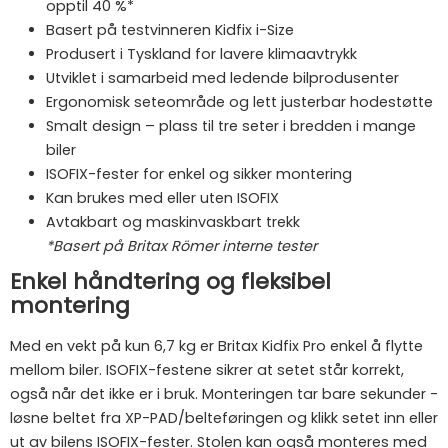
opptil 40 %*
Basert på testvinneren Kidfix i-Size
Produsert i Tyskland for lavere klimaavtrykk
Utviklet i samarbeid med ledende bilprodusenter
Ergonomisk seteområde og lett justerbar hodestøtte
Smalt design – plass til tre seter i bredden i mange
biler
ISOFIX-fester for enkel og sikker montering
Kan brukes med eller uten ISOFIX
Avtakbart og maskinvaskbart trekk
*Basert på Britax Römer interne tester
Enkel håndtering og fleksibel
montering
Med en vekt på kun 6,7 kg er Britax Kidfix Pro enkel å flytte
mellom biler. ISOFIX-festene sikrer at setet står korrekt,
også når det ikke er i bruk. Monteringen tar bare sekunder -
løsne beltet fra XP-PAD/belteføringen og klikk setet inn eller
ut av bilens ISOFIX-fester. Stolen kan også monteres med