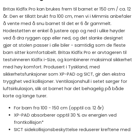
Britax Kidfix Pro kan brukes frem til barnet er 150 cm / ca. 12
år. Den er tillatt brukt fra 100 cm, men vi i Mimmis anbefaler
å vente med å snu barnet til det er 6 år gammelt.
Hodestøtten er enkel å justere opp og ned i ulike høyder
ved å dra ryggen opp eller ned, og det slanke designet
gjør at stolen passer i alle biler - samtidig som de fleste
barn sitter komfortabelt. Britax Kidfix Pro er arvtageren til
testvinneren Kidfix i-Size, og kombinerer maksimal sikkerhet
med høy komfort. Produsert i Tyskland, med
sikkerhetsfunksjoner som XP-PAD og SICT, gir den ekstra
trygghet ved kollisjoner. Ventilasjonshull i setet sørger for
luftsirkulasjon, slik at barnet har det behagelig på både
korte og lange turer.
For barn fra 100 - 150 cm (opptil ca. 12 år)
XP-PAD absorberer opptil 30 % av energien ved
frontkollisjon*
SICT sidekollisjonsbeskyttelse reduserer kreftene med