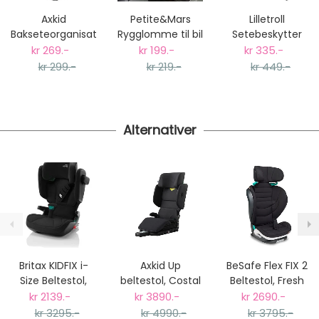
dager fra bestilling til levering.
Axkid
Petite&Mars
Lilletroll
Vi har fri retur ved bytte.
Bakseteorganisator
Rygglomme til bil
Setebeskytter
med
(Backseat
Bilstol -
kr 269.-
kr 199.-
kr 335.-
Nettbrettholder
Organizer)
Sparketrekk med
kr 299.-
kr 219.-
kr 449.-
Nettbrettholder
Alternativer
Britax KIDFIX i-
Axkid Up
BeSafe Flex FIX 2
Size Beltestol,
beltestol, Costal
Beltestol, Fresh
Cosmos Black
Storm Black
Black Cab
kr 2139.-
kr 3890.-
kr 2690.-
kr 3295.-
kr 4990.-
kr 3795.-