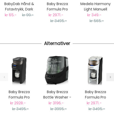
postnummer vil du få det som et alternativ i kassen.
BabyDab Hånd &
Baby Brezza
Medela Harmony
Gjennomsnittlig leveringstid hos Mimmis er en til tre
Fotavtrykk, Dark
Formula Pro
Light Manuell
dager fra bestilling til levering.
Grey
Advanced
Brystpumpe
kr 65.-
kr 99.-
kr 2971.-
kr 349.-
Vi har fri retur ved bytte.
Melkemaskin,
kr 3495.-
kr 565.-
Hvit
Alternativer
Baby Brezza
Baby Brezza
Baby Brezza
Formula Pro
Bottle Washer -
Formula Pro
Advanced
Automatisk
Advanced
kr 2928.-
kr 3196.-
kr 2971.-
Melkemaskin,
Flaskevasker Sort
Melkemaskin,
kr 3495.-
kr 3995.-
kr 3495.-
Sort
Hvit