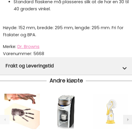
Standard flaskene må plasseres slik at de har en 30 til
40 graders vinkel.
Høyde: 152 mm, bredde: 295 mm, lengde: 295 mm. Fri for
ftalater og BPA.
Merke:
Dr. Browns
Varenummer:
5668
Frakt og Leveringstid
Andre kjøpte
Denne varen er ikke lager hos oss, men vil bli bestilt
inn til deg og avsendt så snart den kommer inn til
lager.
Vi har fri frakt på ordre over 1499.- På ordre under er
fraktprisen fra kr 79.-
Ekspressfrakt med Bring Express og Widerøe koster
fra kr 129 - og dersom dette er tilgjengelig på ditt