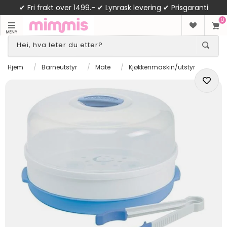
✔ Fri frakt over 1499.- ✔ Lynrask levering ✔ Prisgaranti
0
MENY
Hjem
/
Barneutstyr
/
Mate
/
Kjøkkenmaskin/utstyr