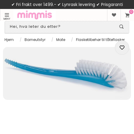
✔ Fri frakt over 1499.- ✔ Lynrask levering ✔ Prisgaranti
0
MENY
Hjem
/
Barneutstyr
/
Mate
/
Flasketilbehør til tåteflasker