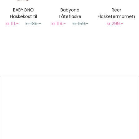
BABYONO
Babyono
Reer
Flaskekost til
Tåteflaske
Flasketermometer
Tåteflasker og
Tørkestativ
Digitalt
kr 111.-
kr 139.-
kr 119.-
kr 159.-
kr 299.-
Flaskesmokker,
med avtagbar
håndtak