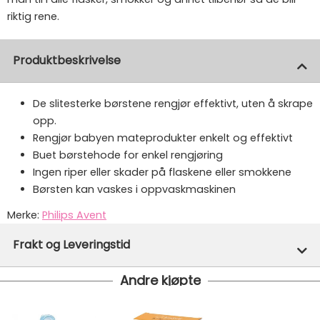
riktig rene.
Produktbeskrivelse
De slitesterke børstene rengjør effektivt, uten å skrape
opp.
Rengjør babyen mateprodukter enkelt og effektivt
Buet børstehode for enkel rengjøring
Ingen riper eller skader på flaskene eller smokkene
Børsten kan vaskes i oppvaskmaskinen
Merke:
Philips Avent
Varenummer:
7979
Frakt og Leveringstid
Andre kjøpte
På lager hos oss - klar for utsendelse innen 24 timer
Vi har fri frakt på ordre over 1499.- På ordre under er