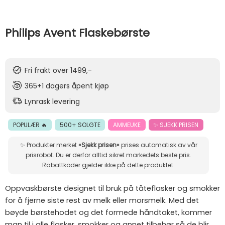
Philips Avent Flaskebørste
Fri frakt over 1499,-
365+1 dagers åpent kjøp
Lynrask levering
POPULÆR 🔥
500+ SOLGTE
AMMEUKE
✨ SJEKK PRISEN
✨ Produkter merket
«Sjekk prisen»
prises automatisk av vår
prisrobot. Du er derfor alltid sikret markedets beste pris.
Rabattkoder gjelder ikke på dette produktet.
Oppvaskbørste designet til bruk på tåteflasker og smokker
for å fjerne siste rest av melk eller morsmelk. Med det
bøyde børstehodet og det formede håndtaket, kommer
man til i alle flasker, smokker og annet tilbehør så de blir