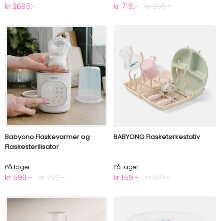
kr 2695.-
kr 716.-
kr 895.-
Babyono Flaskevarmer og
BABYONO Flasketørkestativ
Flaskesterilisator
På lager
På lager
kr 599.-
kr 799.-
kr 159.-
kr 199.-