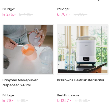
sterilisator
På lager
På lager
kr 275.-
kr 449.-
kr 767.-
kr 959.-
Babyono Melkepulver
Dr Browns Elektrisk sterilisator
dispenser, 240ml
På lager
Bestillingsvare
kr 79.-
kr 99.-
kr 1247.-
kr 1559.-