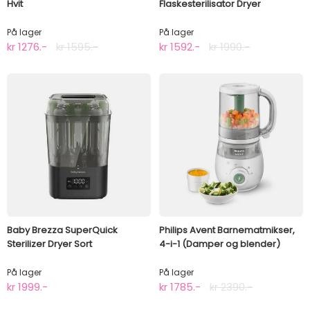
Hvit
Flaskesterilisator Dryer
På lager
På lager
kr 1276.-
kr 1595.-
kr 1592.-
kr 1990.-
Baby Brezza SuperQuick
Philips Avent Barnematmikser,
Sterilizer Dryer Sort
4-i-1 (Damper og blender)
På lager
På lager
kr 1999.-
kr 1785.-
kr 2390.-