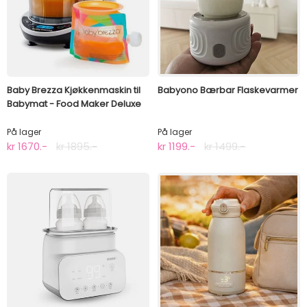
Baby Brezza Kjøkkenmaskin til
Babyono Bærbar Flaskevarmer
Babymat - Food Maker Deluxe
På lager
På lager
kr 1670.-
kr 1895.-
kr 1199.-
kr 1499.-