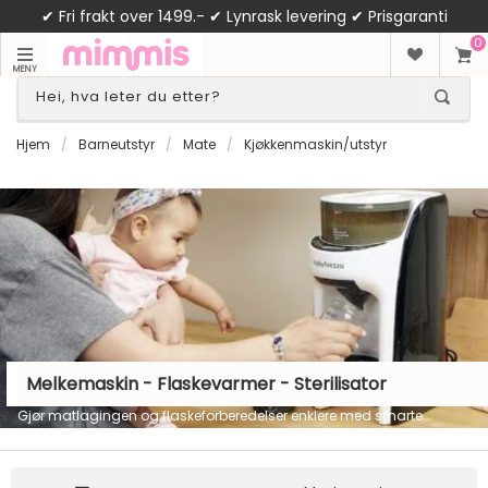
✔ Fri frakt over 1499.- ✔ Lynrask levering ✔ Prisgaranti
0
MENY
Hjem
/
Barneutstyr
/
Mate
/
Kjøkkenmaskin/utstyr
Melkemaskin - Flaskevarmer - Sterilisator
Gjør matlagingen og flaskeforberedelser enklere med smarte
kjøkkenmaskiner til baby. er finner du flaskesterilsatorer,
babymatmaskiner, melkemaskiner og flaskevarmere.