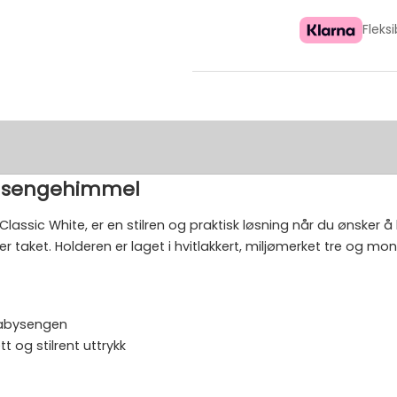
Fleks
il sengehimmel
Classic White, er en stilren og praktisk løsning når du ønsk
nder taket. Holderen er laget i hvitlakkert, miljømerket tre og
babysengen
t og stilrent uttrykk