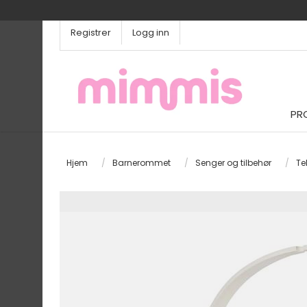
Registrer
Logg inn
PR
Hjem
/
Barnerommet
/
Senger og tilbehør
/
Tek