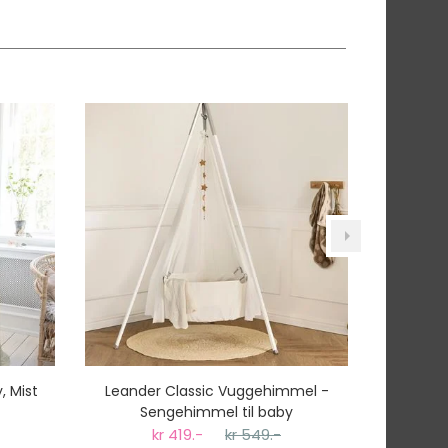
 Mist
Leander Classic Vuggehimmel -
Sebra Se
Sengehimmel til baby
kr 419.-
kr 549.-