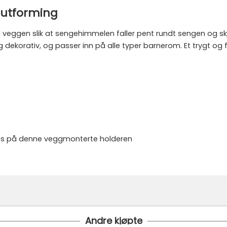
 utforming
veggen slik at sengehimmelen faller pent rundt sengen og skj
ekorativ, og passer inn på alle typer barnerom. Et trygt og f
kes på denne veggmonterte holderen
Andre kjøpte
i bestilt inn til deg og avsendt så snart den kommer inn til lage