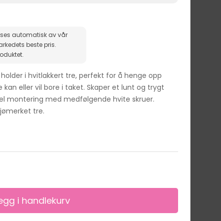
ises automatisk av vår
roduktet.
older i hvitlakkert tre, perfekt for å henge opp
kan eller vil bore i taket. Skaper et lunt og trygt
el montering med medfølgende hvite skruer.
jømerket tre.