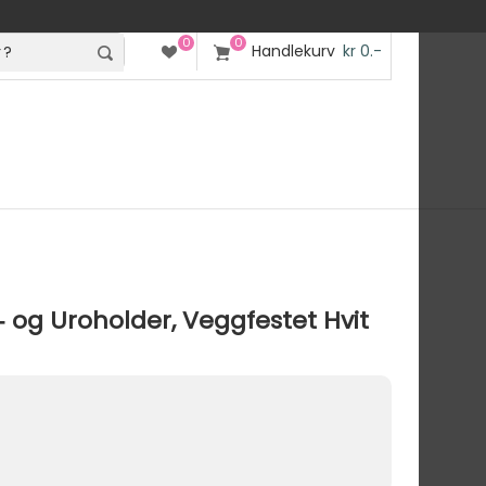
0
0
Handlekurv
kr 0.-
og Uroholder, Veggfestet Hvit