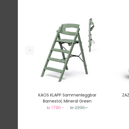
Vi har fri frakt på ordre over 1499.- På ordre
Ekspressfrakt med Bring Express og Widerøe 
Gjennomsnittlig leveringstid hos Mimmis er en 
Vi har fri retur ved bytte.
KAOS KLAPP Sammenleggbar
ZAZ
Barnestol, Mineral Green
kr 1790.-
kr 2290.-