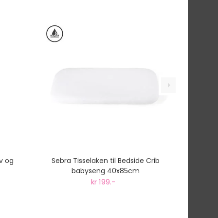
tnummer vil du få det som et alternativ i kassen.
v og
Sebra Tisselaken til Bedside Crib
babyseng 40x85cm
kr 199.-