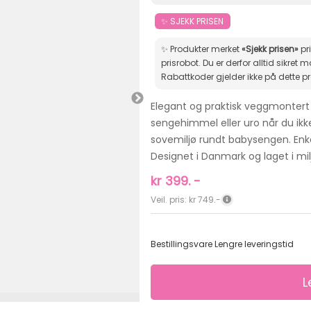
✨ SJEKK PRISEN
✨ Produkter merket
«Sjekk prisen»
pr
prisrobot. Du er derfor alltid sikret markedets beste pris.
Rabattkoder gjelder ikke på dette p
Elegant og praktisk veggmontert h
sengehimmel eller uro når du ikke 
sovemiljø rundt babysengen. Enk
Designet i Danmark og laget i mil
kr
399.
-
Veil. pris: kr 749.-
Bestillingsvare
Lengre leveringstid