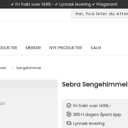
✔ Fri frakt over 1499.- ✔ Lynrask levering ✔ Prisgaranti
ODUKTER
MERKER
NYE PRODUKTER
SALG
stil
/
Sengehimmel
Sebra Sengehimmel‑ 
Fri frakt over 1499,-
365+1 dagers åpent kjøp
Lynrask levering