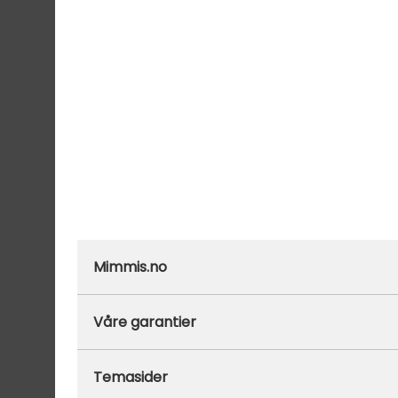
Mimmis.no
Ofte stilte spørsmål
Våre garantier
Om Mimmis
Prisgaranti
Temasider
Vår miljøpolicy