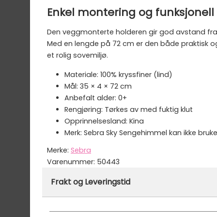
Enkel montering og funksjonell
Den veggmonterte holderen gir god avstand fra 
Med en lengde på 72 cm er den både praktisk og d
et rolig sovemiljø.
Materiale: 100% kryssfiner (lind)
Mål: 35 × 4 × 72 cm
Anbefalt alder: 0+
Rengjøring: Tørkes av med fuktig klut
Opprinnelsesland: Kina
Merk: Sebra Sky Sengehimmel kan ikke bru
Merke:
Sebra
Varenummer:
50443
Frakt og Leveringstid
Denne varen er ikke lager hos oss, men vil bl