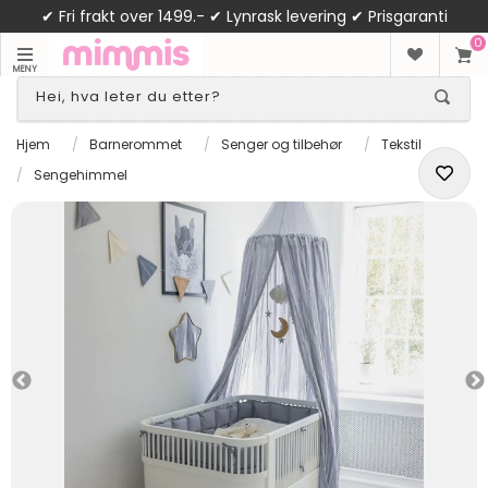
✔ Fri frakt over 1499.- ✔ Lynrask levering ✔ Prisgaranti
0
MENY
Hjem
/
Barnerommet
/
Senger og tilbehør
/
Tekstil
/
Sengehimmel