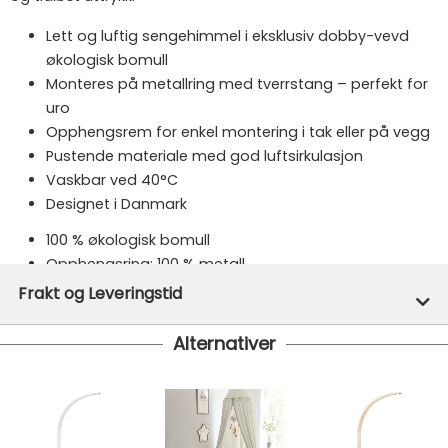
Lett og luftig sengehimmel i eksklusiv dobby-vevd
økologisk bomull
Monteres på metallring med tverrstang – perfekt for
uro
Opphengsrem for enkel montering i tak eller på vegg
Pustende materiale med god luftsirkulasjon
Vaskbar ved 40°C
Designet i Danmark
100 % økologisk bomull
Opphengsring: 100 % metall
Frakt og Leveringstid
Merke:
Sebra
Varenummer:
50499
Alternativer
På lager hos oss - klar for utsendelse innen 24 timer
Vi har fri frakt på ordre over 1499.- På ordre under er
fraktprisen fra kr 79.-
Ekspressfrakt med Bring Express og Widerøe koster