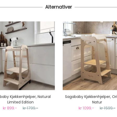
Alternativer
aby Kjøkkenhjelper, Natural
Sagababy Kjøkkenhjelper, Ori
Limited Edition
Natur
kr 899.-
kr 1799.-
kr 1099.-
kr 1599.-