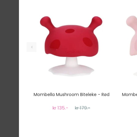
Ekspressfrakt med Bring Express og Widerøe 
Gjennomsnittlig leveringstid hos Mimmis er en 
Vi har fri retur ved bytte.
Mombella Mushroom Biteleke - Rød
Mombel
kr 135.-
kr 179.-