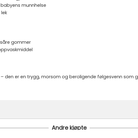
or babyens munnhelse
 lek
ed såre gommer
 oppvaskmiddel
 – den er en trygg, morsom og beroligende følgesvenn som gir
Andre kjøpte
 24 timer
 under er fraktprisen fra kr 79.-