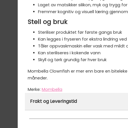
Laget av matsikker silikon, myk og trygg f
Fremmer kognitiv og visuell læring gjennom
Stell og bruk
Steriliser produktet før første gangs bruk
Kan legges i fryseren for ekstra lindring v
Tåler oppvaskmaskin eller vask med mildt
Kan steriliseres i kokende vann
Skyll og tørk grundig før hver bruk
Mombella Clownfish er mer enn bare en biteleke
måneder.
Merke:
Mombella
Varenummer:
50027
Frakt og Leveringstid
På lager hos oss - klar for utsendelse innen
Vi har fri frakt på ordre over 1499.- På ordre