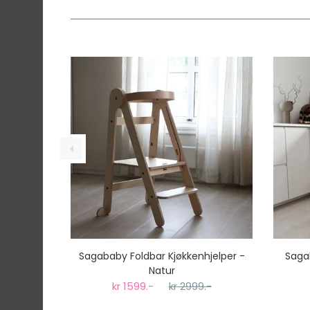
Sagababy Foldbar Kjøkkenhjelper -
Sagab
Natur
kr 1599.-
kr 2999.-