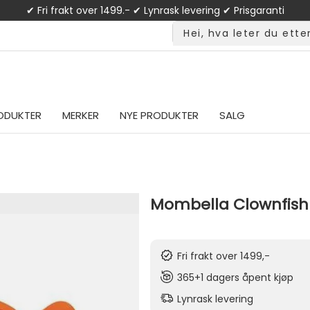
✔ Fri frakt over 1499.- ✔ Lynrask levering ✔ Prisgaranti
ODUKTER
MERKER
NYE PRODUKTER
SALG
Mombella Clownfish 
Fri frakt over 1499,-
365+1 dagers åpent kjøp
Lynrask levering