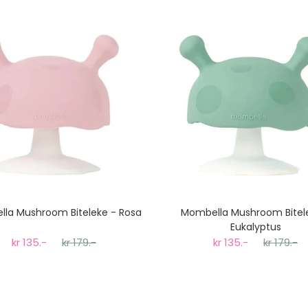
koster fra kr 129 - og dersom dette er tilgjengelig på ditt pos
til tre dager fra bestilling til levering.
la Mushroom Biteleke - Rosa
Mombella Mushroom Bitel
Eukalyptus
kr 135.-
kr 179.-
kr 135.-
kr 179.-