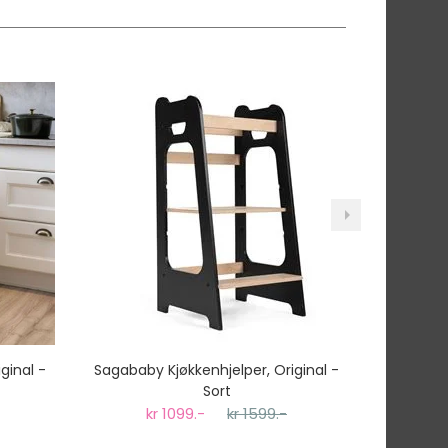
ginal -
Sagababy Kjøkkenhjelper, Original -
Sagababy
Sort
kr 1099.-
kr 1599.-
k