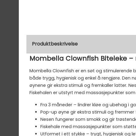
Produktbeskrivelse
Mombella Clownfish Biteleke 
Mombella Clownfish er en søt og stimulerende bite
både trygg, hygienisk og enkel å rengjøre. De
øynene gir ekstra stimuli og fremkaller latter
Fiskehalen er utstyrt med massasjepunkter som
Fra 3 måneder – lindrer kløe og ubehag i
Pop-up øyne gir ekstra stimuli og fremmer 
Nesen fungerer som smokk og gir trøstende
Fiskehale med massasjepunkter som støtt
Utformet i ett stykke – trygt, hygienisk og le