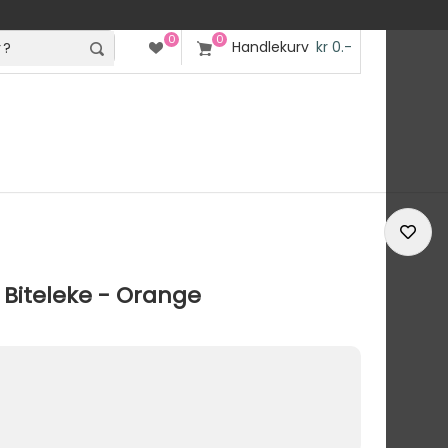
0
0
Handlekurv
kr 0.-
Biteleke - Orange