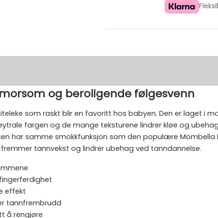
Fleks
– morsom og beroligende følgesvenn
leke som raskt blir en favoritt hos babyen. Den er laget i mats
n nøytrale fargen og de mange teksturene lindrer kløe og 
. Nesen har samme smokkfunksjon som den populære Mombella 
 fremmer tannvekst og lindrer ubehag ved tanndannelse.
 gommene
fingerferdighet
 effekt
er tannfrembrudd
tt å rengjøre