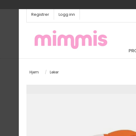
Registrer
Logg inn
PR
Hjem
/
Leker