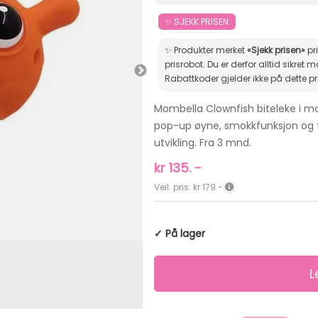
✨ SJEKK PRISEN
✨ Produkter merket
«Sjekk prisen»
pr
prisrobot. Du er derfor alltid sikret markedets beste pris.
Rabattkoder gjelder ikke på dette p
Mombella Clownfish biteleke i mat
pop-up øyne, smokkfunksjon og t
utvikling. Fra 3 mnd.
kr
135.
-
Veil. pris: kr 179.-
✓ På lager