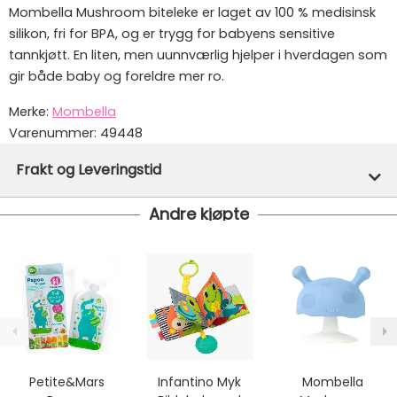
Mombella Mushroom biteleke er laget av 100 % medisinsk
silikon, fri for BPA, og er trygg for babyens sensitive
tannkjøtt. En liten, men uunnværlig hjelper i hverdagen som
gir både baby og foreldre mer ro.
Merke:
Mombella
Varenummer:
49448
Frakt og Leveringstid
Andre kjøpte
På lager hos oss - klar for utsendelse innen 24 timer
Vi har fri frakt på ordre over 1499.- På ordre under er
fraktprisen fra kr 79.-
Ekspressfrakt med Bring Express og Widerøe koster
fra kr 129 - og dersom dette er tilgjengelig på ditt
postnummer vil du få det som et alternativ i kassen.
Gjennomsnittlig leveringstid hos Mimmis er en til tre
dager fra bestilling til levering.
Petite&Mars
Infantino Myk
Mombella
Vi har fri retur ved bytte.