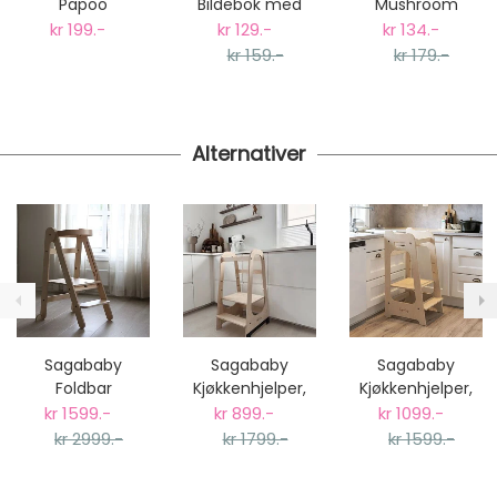
Papoo
Bildebok med
Mushroom
Gjenbrukbare
lyder og biteleke
Biteleke -
kr 199.-
kr 129.-
kr 134.-
Smoothieposer -
Lyseblå
kr 159.-
kr 179.-
6stk 150ml
Alternativer
Sagababy
Sagababy
Sagababy
Foldbar
Kjøkkenhjelper,
Kjøkkenhjelper,
Kjøkkenhjelper -
Natural Limited
Original - Natur
kr 1599.-
kr 899.-
kr 1099.-
Natur
Edition
kr 2999.-
kr 1799.-
kr 1599.-