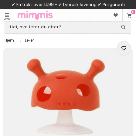
✔ Fri frakt over 1499.- ✔ Lynrask levering ✔ Prisgaranti
0
MENY
Hjem
/
Leker