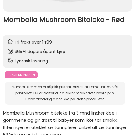
Mombella Mushroom Biteleke - Rød
Fri frakt over 1499,-
365+1 dagers åpent kjøp
Lynrask levering
✨ SJEKK PRISEN
✨ Produkter merket
«Sjekk prisen»
prises automatisk av vår
prisrobot. Du er derfor alltid sikret markedets beste pris.
Rabattkoder gjelder ikke på dette produktet.
Mombella Mushroom biteleke fra 3 mnd lindrer kløe i
gommene og gir trøst til babyer som ikke tar smokk.
Biteringen er utviklet av tannpleier, anbefalt av tannleger,
BPA-fri og enkel å rengjøre.