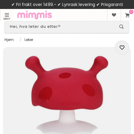
✔ Fri frakt over 1499.- ✔ Lynrask levering ✔ Prisgaranti
0
MENY
Hjem
/
Leker