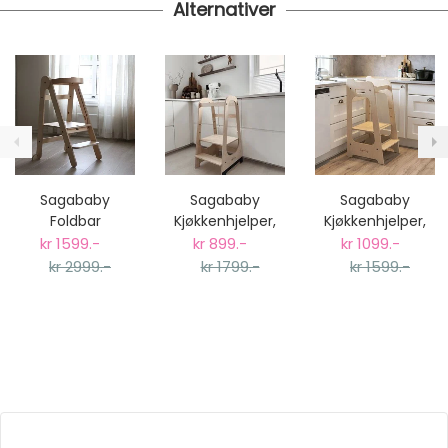
Alternativer
Sagababy
Sagababy
Sagababy
Foldbar
Kjøkkenhjelper,
Kjøkkenhjelper,
Kjøkkenhjelper -
Natural Limited
Original - Natur
kr 1599.-
kr 899.-
kr 1099.-
Natur
Edition
kr 2999.-
kr 1799.-
kr 1599.-