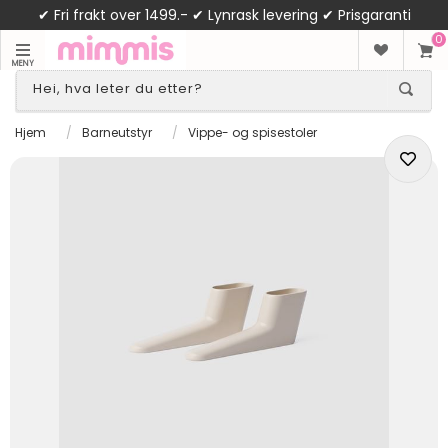
✔ Fri frakt over 1499.- ✔ Lynrask levering ✔ Prisgaranti
0
MENY
Hjem
/
Barneutstyr
/
Vippe- og spisestoler