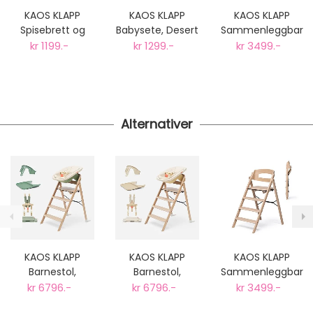
postnummer vil du få det som et alternativ i kassen.
KAOS KLAPP
KAOS KLAPP
KAOS KLAPP
Gjennomsnittlig leveringstid hos Mimmis er en til tre
Spisebrett og
Babysete, Desert
Sammenleggbar
dager fra bestilling til levering.
Bøyle, Desert
Sand
Barnestol i Eik,
kr 1199.-
kr 1299.-
kr 3499.-
Vi har fri retur ved bytte.
Sand
Natur
Alternativer
KAOS KLAPP
KAOS KLAPP
KAOS KLAPP
Barnestol,
Barnestol,
Sammenleggbar
Komplett pakke
Komplett pakke
Barnestol i Eik,
kr 6796.-
kr 6796.-
kr 3499.-
Eik Grønn
Eik Sand
Natur