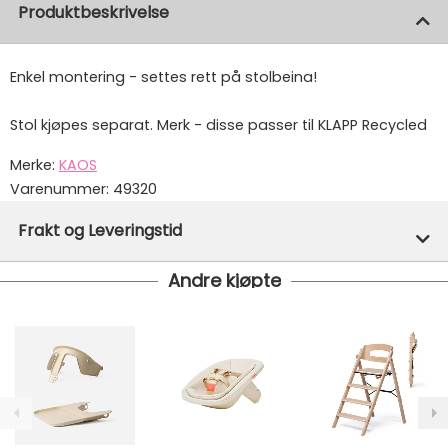
Produktbeskrivelse
Enkel montering - settes rett på stolbeina!
Stol kjøpes separat. Merk - disse passer til KLAPP Recycled
Merke:
KAOS
Varenummer:
49320
Frakt og Leveringstid
Andre kjøpte
Denne varen er ikke lager hos oss, men vil bli bestilt
inn til deg og avsendt så snart den kommer inn til
lager.
Vi har fri frakt på ordre over 1499.- På ordre under er
fraktprisen fra kr 79.-
Ekspressfrakt med Bring Express og Widerøe koster
fra kr 129 - og dersom dette er tilgjengelig på ditt