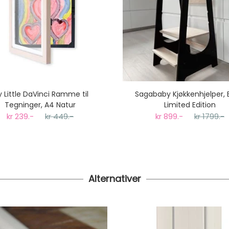
 Little DaVinci Ramme til
Sagababy Kjøkkenhjelper, 
Tegninger, A4 Natur
Limited Edition
kr 239.-
kr 449.-
kr 899.-
kr 1799.-
Alternativer