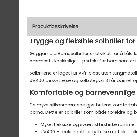
Produktbeskrivelse
Trygge og fleksible solbriller fo
Geggamoja Barnesolbriller er utviklet for å tåle
nærmest uknekkelige – perfekt for barn som er i fu
Solbrillene er laget i BPA‑fri plast uten tungmeta
UV400‑beskyttelse og solkategori 3 får barnet op
Komfortable og barnevennlige
De myke silikonrammene gjør brillene komfortabl
barna. Dette er solbriller som både foreldre og b
Myke, fleksible og svært slitesterke rammer
UV400 – maksimal beskyttelse mot skadelig