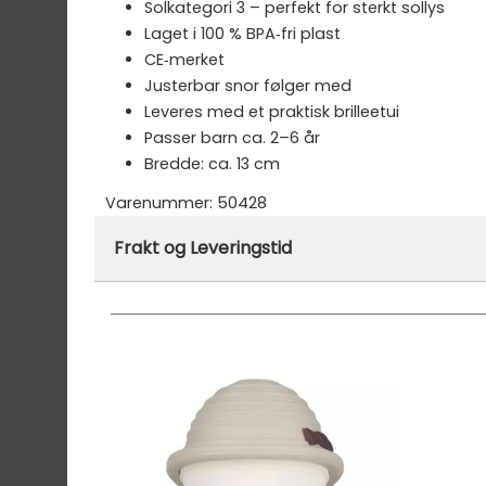
Solkategori 3 – perfekt for sterkt sollys
Laget i 100 % BPA‑fri plast
CE‑merket
Justerbar snor følger med
Leveres med et praktisk brilleetui
Passer barn ca. 2–6 år
Bredde: ca. 13 cm
Varenummer:
50428
Frakt og Leveringstid
Denne varen er ikke lager hos oss, men vil bl
Vi har fri frakt på ordre over 1499.- På ordre
Ekspressfrakt med Bring Express og Widerøe 
Gjennomsnittlig leveringstid hos Mimmis er en 
Vi har fri retur ved bytte.