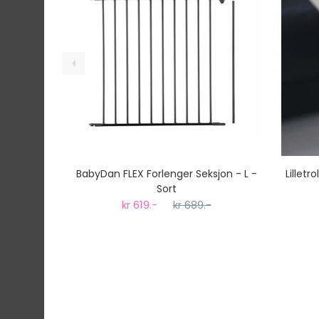
BabyDan FLEX Forlenger Seksjon - L -
Lilletr
Sort
kr 619.-
kr 689.-