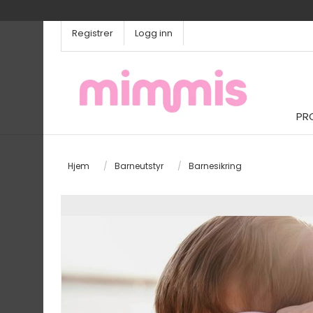
Registrer
Logg inn
PR
Hjem
/
Barneutstyr
/
Barnesikring