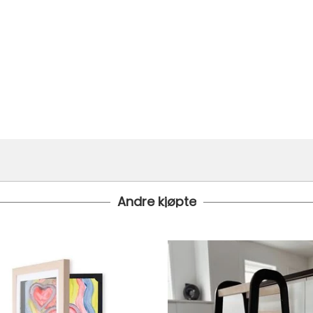
Andre kjøpte
i bestilt inn til deg og avsendt så snart den kommer inn til lage
 under er fraktprisen fra kr 79.-
koster fra kr 129 - og dersom dette er tilgjengelig på ditt pos
til tre dager fra bestilling til levering.