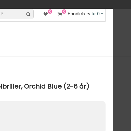
0
0
Handlekurv
kr 0.-
iller, Orchid Blue (2-6 år)