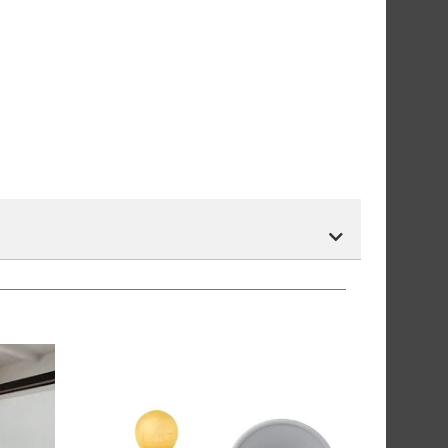
r.
tnummer vil du få det som et alternativ i kassen.