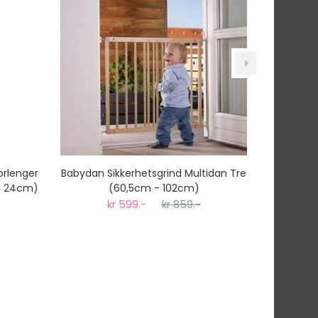
rlenger
Babydan Sikkerhetsgrind Multidan Tre
BabyDa
il 24cm)
(60,5cm - 102cm)
kr 599.-
kr 859.-