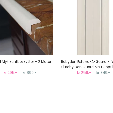
oll Myk kantbeskytter - 2 Meter
Babydan Extend-A-Guard - fo
til Baby Dan Guard Me (Oppt
kr 295.-
kr 399.-
kr 259.-
kr 349.-