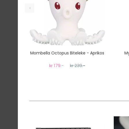
Mombella Octopus Biteleke - Aprikos
My
kr 179.-
kr 239.-