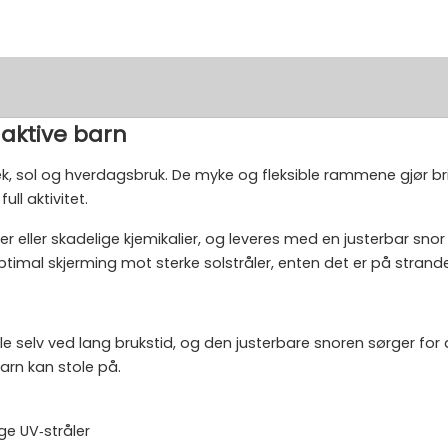
r aktive barn
 lek, sol og hverdagsbruk. De myke og fleksible rammene gjør b
ll aktivitet.
ller eller skadelige kjemikalier, og leveres med en justerbar sno
timal skjerming mot sterke solstråler, enten det er på stranden
e selv ved lang brukstid, og den justerbare snoren sørger for
arn kan stole på.
e UV‑stråler