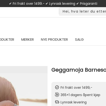
✔ Fri frakt over 1499.- ✔ Lynrask levering ✔ Prisgaranti
ODUKTER
MERKER
NYE PRODUKTER
SALG
Geggamoja Barnesolbr
Fri frakt over 1499,-
365+1 dagers åpent kjøp
Lynrask levering