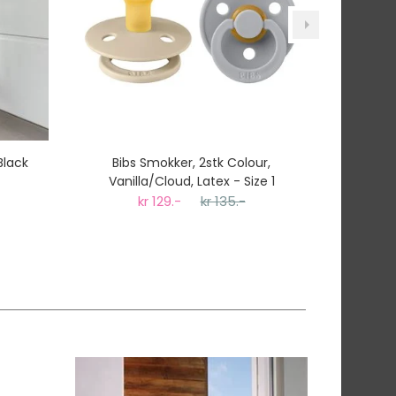
Black
Bibs Smokker, 2stk Colour,
Klyv Bar
Vanilla/Cloud, Latex - Size 1
kr 129.-
kr 135.-