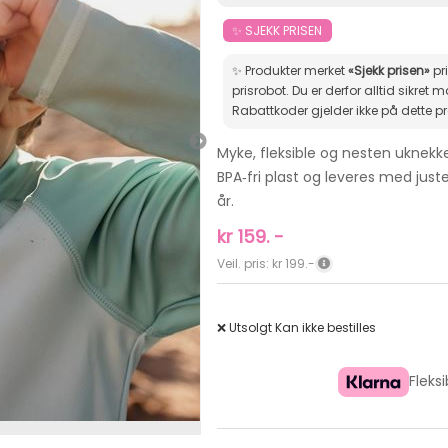
✨ SJEKK PRISEN
✨ Produkter merket
«Sjekk prisen»
pr
prisrobot. Du er derfor alltid sikret markedets beste pris.
Rabattkoder gjelder ikke på dette p
Myke, fleksible og nesten uknekke
BPA‑fri plast og leveres med juste
år.
kr
159.
-
Veil. pris: kr 199.-
❌ Utsolgt
Kan ikke bestilles
Fleks