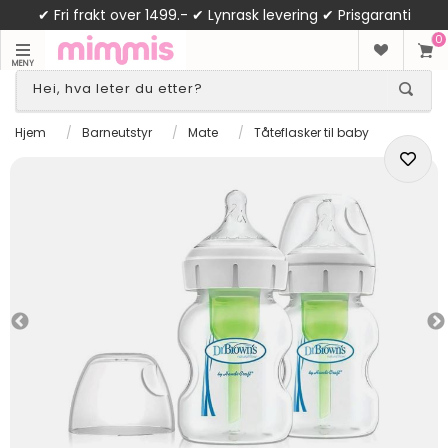
✔ Fri frakt over 1499.- ✔ Lynrask levering ✔ Prisgaranti
0
MENY
Hjem
/
Barneutstyr
/
Mate
/
Tåteflasker til baby