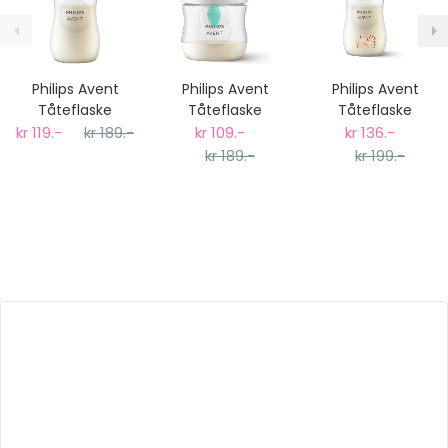
Philips Avent
Philips Avent
Philips Avent
Tåteflaske
Tåteflaske
Tåteflaske
Natural
Natural AirFree
Natural
kr 119.-
kr 189.-
kr 109.-
kr 136.-
Response 260ml
125ml
Response -
kr 189.-
kr 199.-
Giraffe 260ml