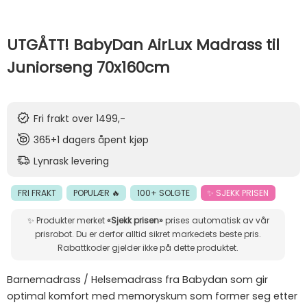
UTGÅTT! BabyDan AirLux Madrass til
Juniorseng 70x160cm
Fri frakt over 1499,-
365+1 dagers åpent kjøp
Lynrask levering
FRI FRAKT
POPULÆR 🔥
100+ SOLGTE
✨ SJEKK PRISEN
✨ Produkter merket
«Sjekk prisen»
prises automatisk av vår
prisrobot. Du er derfor alltid sikret markedets beste pris.
Rabattkoder gjelder ikke på dette produktet.
Barnemadrass / Helsemadrass fra Babydan som gir
optimal komfort med memoryskum som former seg etter