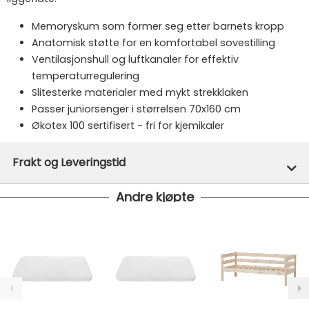
Memoryskum som former seg etter barnets kropp
Anatomisk støtte for en komfortabel sovestilling
Ventilasjonshull og luftkanaler for effektiv
temperaturregulering
Slitesterke materialer med mykt strekklaken
Passer juniorsenger i størrelsen 70x160 cm
Økotex 100 sertifisert - fri for kjemikaler
Merke:
BabyDan
Frakt og Leveringstid
Varenummer:
43877
Andre kjøpte
Denne varen er ikke lager hos oss, men vil bli bestilt
inn til deg og avsendt så snart den kommer inn til
lager.
Gratis frakt!
- Vi har fri frakt på ordre over 1499.- Dette
gjelder standard postpakke.
Ekspressfrakt med Bring Express og Widerøe koster
fra kr 129 - og dersom dette er tilgjengelig på ditt