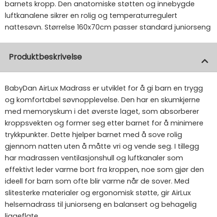
barnets kropp. Den anatomiske støtten og innebygde
luftkanalene sikrer en rolig og temperaturregulert
nattesøvn. Størrelse 160x70cm passer standard juniorseng
Produktbeskrivelse
BabyDan AirLux Madrass er utviklet for å gi barn en trygg
og komfortabel søvnopplevelse. Den har en skumkjerne
med memoryskum i det øverste laget, som absorberer
kroppsvekten og former seg etter barnet for å minimere
trykkpunkter. Dette hjelper barnet med å sove rolig
gjennom natten uten å måtte vri og vende seg. I tillegg
har madrassen ventilasjonshull og luftkanaler som
effektivt leder varme bort fra kroppen, noe som gjør den
ideell for barn som ofte blir varme når de sover. Med
slitesterke materialer og ergonomisk støtte, gir AirLux
helsemadrass til juniorseng en balansert og behagelig
liggeflate.