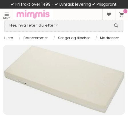
✔ Fri frakt over 1499.- ✔ Lynrask levering ✔ Prisgaranti
0
MENY
Hjem
/
Barnerommet
/
Senger og tilbehør
/
Madrasser