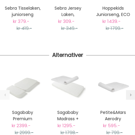
postnummer vil du få det som et alternativ i kassen.
Sebra Tisselaken,
Sebra Jersey
Hoppekids
Gjennomsnittlig leveringstid hos Mimmis er en til tre
juniorseng
Laken,
Juniorseng, ECO
dager fra bestilling til levering.
Juniorseng
Comfort, Natur
kr 379.-
kr 309.-
kr 1439.-
Vi har fri retur ved bytte.
70x160cm. Hvit
kr 419.-
kr 349.-
kr 1799.-
Alternativer
Sagababy
Sagababy
Petite&Mars
Premium
Madrass +
Aerodry
Madrass til Sebra
Aerodry 3D
Madrassbeskyttels
kr 2399.-
kr 1295.-
kr 595.-
Baby&Junior
Madrassbeskyttelse,
60x120cm
kr 2999.-
kr 1798.-
kr 799.-