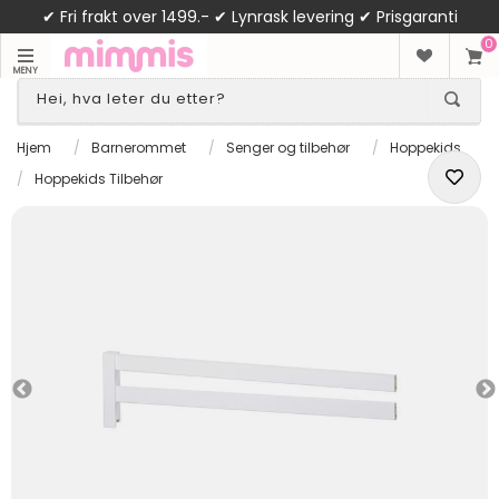
✔ Fri frakt over 1499.- ✔ Lynrask levering ✔ Prisgaranti
0
MENY
Hjem
/
Barnerommet
/
Senger og tilbehør
/
Hoppekids
/
Hoppekids Tilbehør