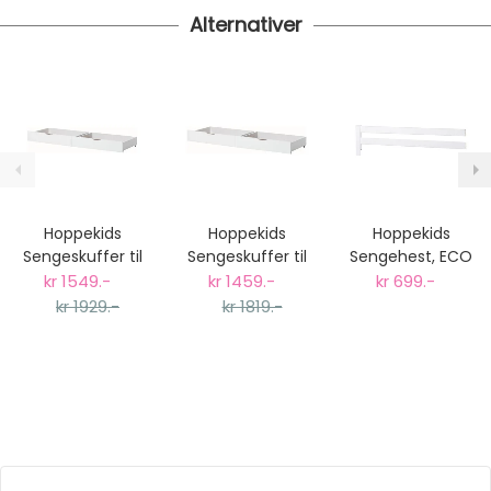
Alternativer
Hoppekids
Hoppekids
Hoppekids
Sengeskuffer til
Sengeskuffer til
Sengehest, ECO
70x190cm og
70x160cm
Luxury
kr 1549.-
kr 1459.-
kr 699.-
90x200cm
senger, Hvit
90x200cm
kr 1929.-
kr 1819.-
senger, Hvit