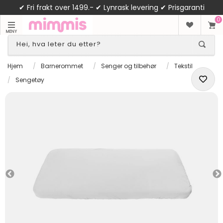
✔ Fri frakt over 1499.- ✔ Lynrask levering ✔ Prisgaranti
0
MENY
Hjem
/
Barnerommet
/
Senger og tilbehør
/
Tekstil
/
Sengetøy