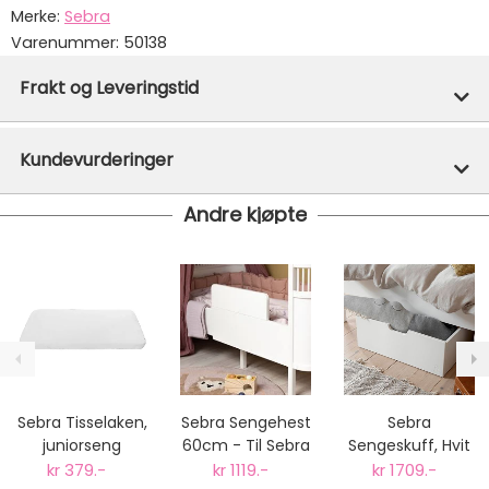
Merke:
Sebra
Varenummer:
50138
Frakt og Leveringstid
På lager hos oss - klar for utsendelse innen 24 timer
Kundevurderinger
Vi har fri frakt på ordre over 1499.- På ordre under er
fraktprisen fra kr 79.-
Andre kjøpte
Ekspressfrakt med Bring Express og Widerøe koster
fra kr 129 - og dersom dette er tilgjengelig på ditt
postnummer vil du få det som et alternativ i kassen.
Gjennomsnittlig leveringstid hos Mimmis er en til tre
dager fra bestilling til levering.
Vi har fri retur ved bytte.
Sebra Tisselaken,
Sebra Sengehest
Sebra
juniorseng
60cm - Til Sebra
Sengeskuff, Hvit
seng og andre
- passer Sebra
kr 379.-
kr 1119.-
kr 1709.-