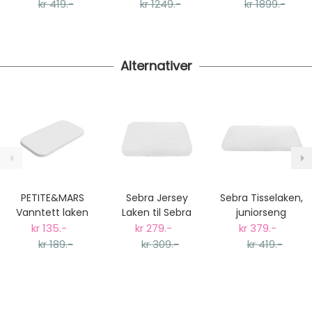
senger
seng og andre
kr 419.-
kr 1249.-
kr 1899.-
senger
Alternativer
PETITE&MARS
Sebra Jersey
Sebra Tisselaken,
Vanntett laken
Laken til Sebra
juniorseng
(Tisselaken) til
Babyseng
kr 135.-
kr 279.-
kr 379.-
Bedside Cribs -
kr 189.-
kr 309.-
kr 419.-
84x50cm