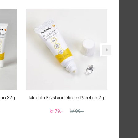
tnummer vil du få det som et alternativ i kassen.
Lan 37g
Medela Brystvortekrem PureLan 7g
Philips
kr 79.-
kr 99.-