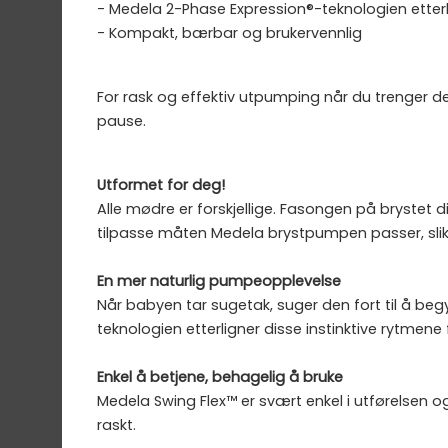
- Medela 2-Phase Expression®-teknologien ette
- Kompakt, bærbar og brukervennlig
For rask og effektiv utpumping når du trenger d
pause.
Utformet for deg!
Alle mødre er forskjellige. Fasongen på brystet d
tilpasse måten Medela brystpumpen passer, slik 
En mer naturlig pumpeopplevelse
Når babyen tar sugetak, suger den fort til å b
teknologien etterligner disse instinktive rytmen
Enkel å betjene, behagelig å bruke
Medela Swing Flex™ er svært enkel i utførelsen o
raskt.