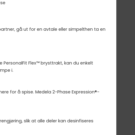
lse
tner, gå ut for en avtale eller simpelthen ta en
 PersonalFit Flex™ brysttrakt, kan du enkelt
umpe i.
ere for å spise. Medela 2-Phase Expression®-
gjøring, slik at alle deler kan desinfiseres