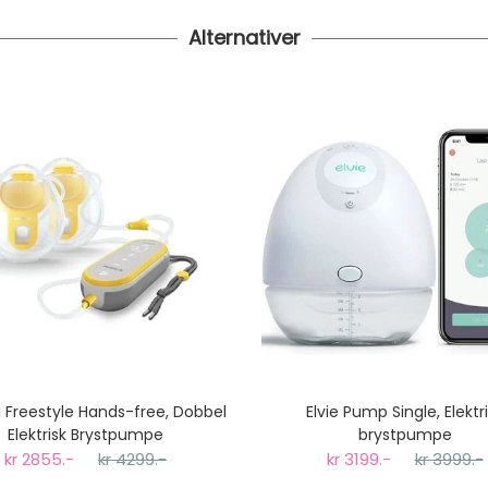
Alternativer
 Freestyle Hands-free, Dobbel
Elvie Pump Single, Elektr
Elektrisk Brystpumpe
brystpumpe
kr 2855.-
kr 4299.-
kr 3199.-
kr 3999.-