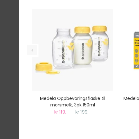
Ekspressfrakt med Bring Express og Widerøe 
Gjennomsnittlig leveringstid hos Mimmis er en 
Vi har fri retur ved bytte.
Medela Oppbevaringsflaske til
Medela
morsmelk, 3pk 150ml
kr 119.-
kr 199.-