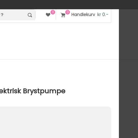
0
0
Handlekurv
kr 0.-
lektrisk Brystpumpe