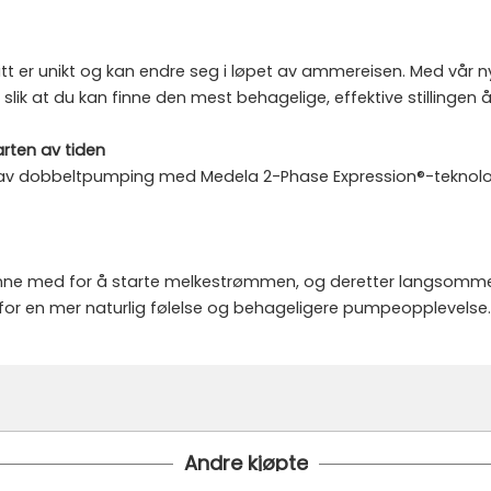
itt er unikt og kan endre seg i løpet av ammereisen. Med vår ny
ik at du kan finne den mest behagelige, effektive stillingen 
rten av tiden
n av dobbeltpumping med Medela 2-Phase Expression®-teknolo
egynne med for å starte melkestrømmen, og deretter langsomm
e for en mer naturlig følelse og behageligere pumpeopplevelse.
Andre kjøpte
 24 timer
 under er fraktprisen fra kr 79.-