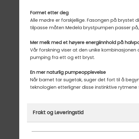
Formet etter deg
Alle mødre er forskjellige. Fasongen på brystet d
tilpasse måten Medela brystpumpen passer på, sl
Mer melk med et høyere energiinnhold på halvpa
Vår forskning viser at den unike kombinasjone
pumping fra ett og ett bryst.
En mer naturlig pumpeopplevelse
Når barnet tar sugetak, suger det fort til å b
teknologien etterligner disse instinktive rytmen
Merke:
Medela
Frakt og Leveringstid
Varenummer:
30905
På lager hos oss - klar for utsendelse innen
Vi har fri frakt på ordre over 1499.- På ordre