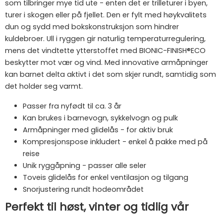
som tilbringer mye tid ute - enten det er trilleturer i byen,
turer i skogen eller på fjellet. Den er fylt med høykvalitets
dun og sydd med bokskonstruksjon som hindrer
kuldebroer. Ull i ryggen gir naturlig temperaturregulering,
mens det vindtette ytterstoffet med BIONIC-FINISH®ECO
beskytter mot vær og vind. Med innovative armåpninger
kan barnet delta aktivt i det som skjer rundt, samtidig som
det holder seg varmt.
Passer fra nyfødt til ca. 3 år
Kan brukes i barnevogn, sykkelvogn og pulk
Armåpninger med glidelås - for aktiv bruk
Kompresjonspose inkludert - enkel å pakke med på
reise
Unik ryggåpning - passer alle seler
Toveis glidelås for enkel ventilasjon og tilgang
Snorjustering rundt hodeområdet
Perfekt til høst, vinter og tidlig vår