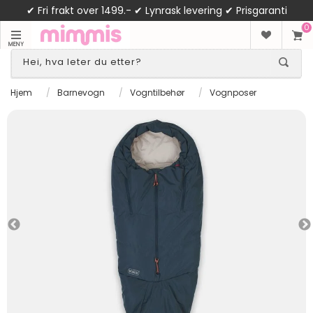
✔ Fri frakt over 1499.- ✔ Lynrask levering ✔ Prisgaranti
0
MENY
Hjem
/
Barnevogn
/
Vogntilbehør
/
Vognposer