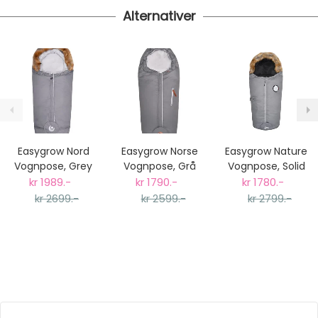
Alternativer
Easygrow Nord
Easygrow Norse
Easygrow Nature
Vognpose, Grey
Vognpose, Grå
Vognpose, Solid
Dunpose
Dunpose
Grey Dunpose
kr 1989.-
kr 1790.-
kr 1780.-
kr 2699.-
kr 2599.-
kr 2799.-