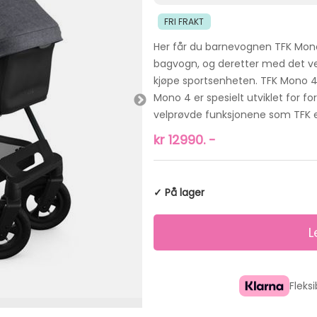
FRI FRAKT
Her får du barnevognen TFK Mon
bagvogn, og deretter med det ve
kjøpe sportsenheten. TFK Mono 4 e
Mono 4 er spesielt utviklet for f
velprøvde funksjonene som TFK er
kr
12990.
-
✓ På lager
Fleks