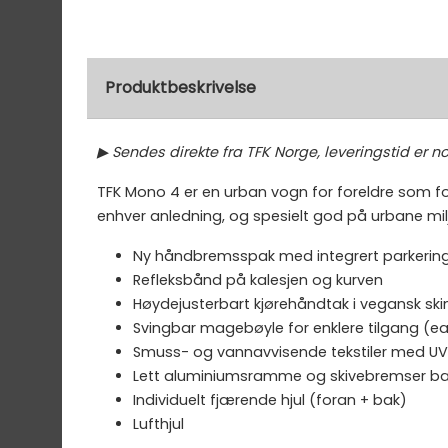
Produktbeskrivelse
▶ Sendes direkte fra TFK Norge, leveringstid er 
TFK Mono 4 er en urban vogn for foreldre som for
enhver anledning, og spesielt god på urbane milj
Ny håndbremsspak med integrert parkeri
Refleksbånd på kalesjen og kurven
Høydejusterbart kjørehåndtak i vegansk ski
Svingbar magebøyle for enklere tilgang (e
Smuss- og vannavvisende tekstiler med UV
Lett aluminiumsramme og skivebremser b
Individuelt fjærende hjul (foran + bak)
Lufthjul