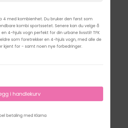
o 4 med kombienhet. Du bruker den først som
ndbare kombi sportssetet. Senere kan du velge å
n 4-hjuls vogn perfekt for din urbane livsstil! TFK
oreldre som foretrekker en 4-hjuls vogn, med alle de
 kjent for - samt noen nye forbedringer.
ibel betaling med Klarna