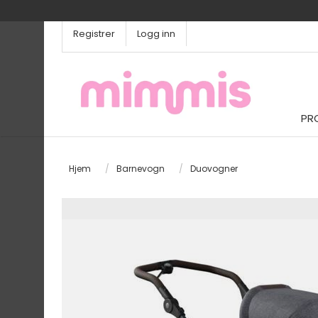
Registrer
Logg inn
PR
Hjem
/
Barnevogn
/
Duovogner