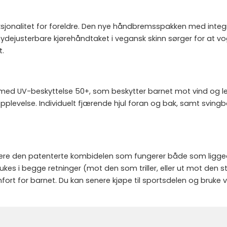
ksjonalitet for foreldre. Den nye håndbremsspakken med inte
høydejusterbare kjørehåndtaket i vegansk skinn sørger for at v
t.
med UV-beskyttelse 50+, som beskytter barnet mot vind og l
pplevelse. Individuelt fjærende hjul foran og bak, samt svingb
ære den patenterte kombidelen som fungerer både som liggedel
es i begge retninger (mot den som triller, eller ut mot den 
fort for barnet. Du kan senere kjøpe til sportsdelen og bruke