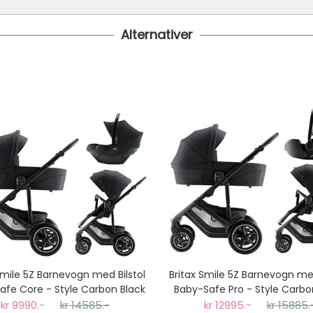
Alternativer
 24 timer
 1499.- Dette gjelder standard postpakke.
koster fra kr 129 - og dersom dette er tilgjengelig på ditt pos
til tre dager fra bestilling til levering.
Smile 5Z Barnevogn med Bilstol
Britax Smile 5Z Barnevogn med
afe Core - Style Carbon Black
Baby-Safe Pro - Style Carbo
kr 9990.-
kr 14585.-
kr 12995.-
kr 15885.