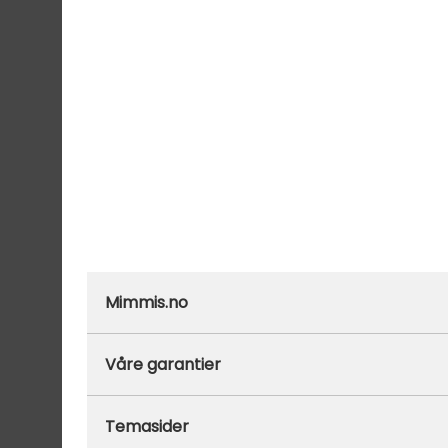
Mimmis.no
Ofte stilte spørsmål
Våre garantier
Om Mimmis
Prisgaranti
Temasider
Vår miljøpolicy