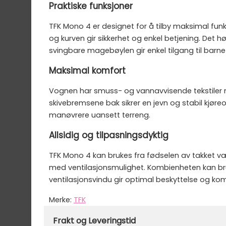
Praktiske funksjoner
TFK Mono 4 er designet for å tilby maksimal fun
og kurven gir sikkerhet og enkel betjening. Det 
svingbare magebøylen gir enkel tilgang til barne
Maksimal komfort
Vognen har smuss- og vannavvisende tekstiler 
skivebremsene bak sikrer en jevn og stabil kjøreo
manøvrere uansett terreng.
Allsidig og tilpasningsdyktig
TFK Mono 4 kan brukes fra fødselen av takket v
med ventilasjonsmulighet. Kombienheten kan bruk
ventilasjonsvindu gir optimal beskyttelse og kom
Merke:
TFK
Varenummer:
49431
Frakt og Leveringstid