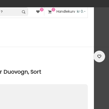
0
0
Handlekurv
kr 0.-
r Duovogn, Sort