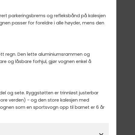
grert parkeringsbrems og refleksbånd på kalesjen
ognen passer for foreldre i alle høyder, mens den
ett regn. Den lette aluminiumsrammen og
are og låsbare forhjul, gjør vognen enkel å
 og sete. Ryggstøtten er trinnløst justerbar
store verden) - og den store kalesjen med
 vognen som en sportsvogn opp til barnet er 6 år