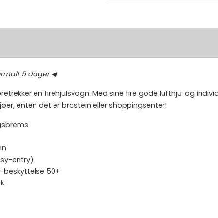
normalt 5 dager ◀
etrekker en firehjulsvogn. Med sine fire gode lufthjul og indi
øer, enten det er brostein eller shoppingsenter!
ngsbrems
nn
asy-entry)
-beskyttelse 50+
ak