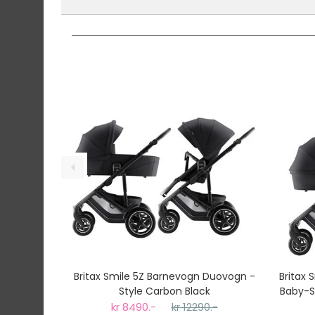
På lager hos oss - klar for utsendelse innen
Gratis frakt!
- Vi har fri frakt på ordre over
Ekspressfrakt med Bring Express og Widerøe 
Gjennomsnittlig leveringstid hos Mimmis er en 
Vi har fri retur ved bytte.
Britax Smile 5Z Barnevogn Duovogn -
Britax 
Style Carbon Black
Baby-S
kr 8490.-
kr 12290.-