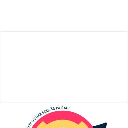
EKSTRA STOR OPPBEVARINGSKURV
Ta med deg alt du trenger på trilleturen. Barnevognen
har en lett tilgjengelig oppbevaringskurv som kan romme
opptil 7 kg. Perfekt for alt - fra skiftebag, leker, en piknik
eller spontan handletur.