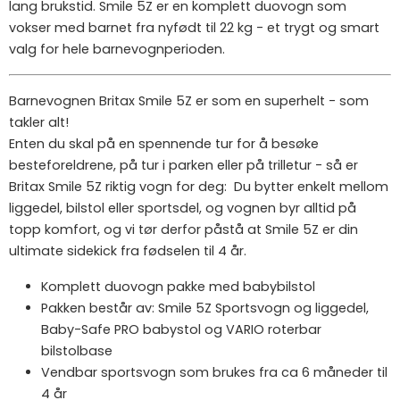
lang brukstid. Smile 5Z er en komplett duovogn som
vokser med barnet fra nyfødt til 22 kg - et trygt og smart
valg for hele barnevognperioden.
Barnevognen Britax Smile 5Z er som en superhelt - som
takler alt!
Enten du skal på en spennende tur for å besøke
besteforeldrene, på tur i parken eller på trilletur - så er
Britax Smile 5Z riktig vogn for deg: Du bytter enkelt mellom
liggedel, bilstol eller sportsdel, og vognen byr alltid på
topp komfort, og vi tør derfor påstå at Smile 5Z er din
ultimate sidekick fra fødselen til 4 år.
Komplett duovogn pakke med babybilstol
Pakken består av: Smile 5Z Sportsvogn og liggedel,
Baby-Safe PRO babystol og VARIO roterbar
bilstolbase
Vendbar sportsvogn som brukes fra ca 6 måneder til
4 år