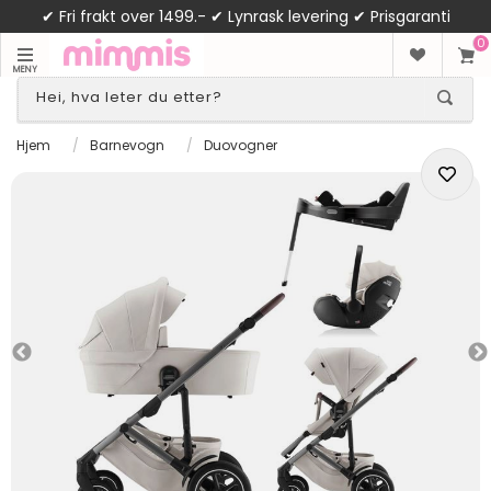
✔ Fri frakt over 1499.- ✔ Lynrask levering ✔ Prisgaranti
0
MENY
Hjem
/
Barnevogn
/
Duovogner