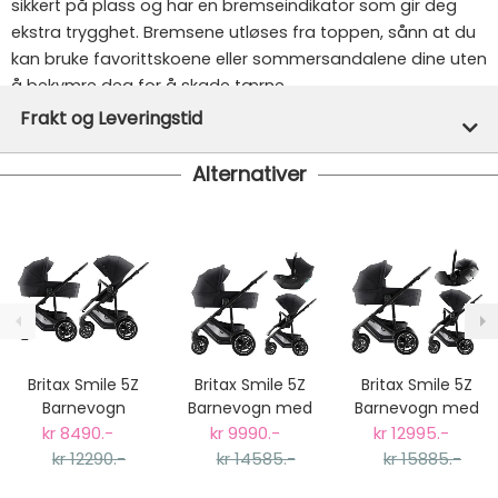
sikkert på plass og har en bremseindikator som gir deg
ekstra trygghet. Bremsene utløses fra toppen, sånn at du
kan bruke favorittskoene eller sommersandalene dine uten
å bekymre deg for å skade tærne.
Frakt og Leveringstid
Alternativer
På lager hos oss - klar for utsendelse innen 24 timer
Gratis frakt!
- Vi har fri frakt på ordre over 1499.- Dette
gjelder standard postpakke.
Ekspressfrakt med Bring Express og Widerøe koster
fra kr 129 - og dersom dette er tilgjengelig på ditt
postnummer vil du få det som et alternativ i kassen.
Gjennomsnittlig leveringstid hos Mimmis er en til tre
dager fra bestilling til levering.
Britax Smile 5Z
Britax Smile 5Z
Britax Smile 5Z
Vi har fri retur ved bytte.
Barnevogn
Barnevogn med
Barnevogn med
Duovogn - Style
Bilstol Baby-Safe
Bilstol Baby-Safe
kr 8490.-
kr 9990.-
kr 12995.-
Carbon Black
Core - Style
Pro - Style
kr 12290.-
kr 14585.-
kr 15885.-
Carbon Black
Carbon Black