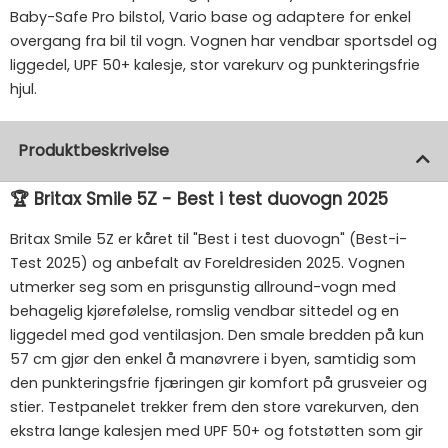
Baby-Safe Pro bilstol, Vario base og adaptere for enkel
overgang fra bil til vogn. Vognen har vendbar sportsdel og
liggedel, UPF 50+ kalesje, stor varekurv og punkteringsfrie
hjul.
Produktbeskrivelse
🏆 Britax Smile 5Z - Best i test duovogn 2025
Britax Smile 5Z er kåret til "Best i test duovogn" (Best-i-
Test 2025) og anbefalt av Foreldresiden 2025. Vognen
utmerker seg som en prisgunstig allround-vogn med
behagelig kjørefølelse, romslig vendbar sittedel og en
liggedel med god ventilasjon. Den smale bredden på kun
57 cm gjør den enkel å manøvrere i byen, samtidig som
den punkteringsfrie fjæringen gir komfort på grusveier og
stier. Testpanelet trekker frem den store varekurven, den
ekstra lange kalesjen med UPF 50+ og fotstøtten som gir