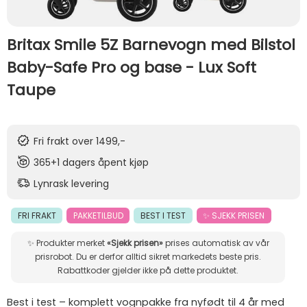
Britax Smile 5Z Barnevogn med Bilstol
Baby-Safe Pro og base - Lux Soft
Taupe
Fri frakt over 1499,-
365+1 dagers åpent kjøp
Lynrask levering
FRI FRAKT
PAKKETILBUD
BEST I TEST
✨ SJEKK PRISEN
✨ Produkter merket
«Sjekk prisen»
prises automatisk av vår
prisrobot. Du er derfor alltid sikret markedets beste pris.
Rabattkoder gjelder ikke på dette produktet.
Best i test – komplett vognpakke fra nyfødt til 4 år med