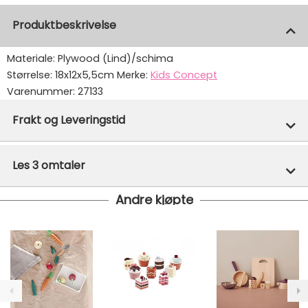
Produktbeskrivelse
Materiale: Plywood (Lind)/schima
Størrelse: 18x12x5,5cm
Merke:
Kids Concept
Varenummer:
27133
Frakt og Leveringstid
På lager hos oss - klar for utsendelse innen 24 timer
Les 3 omtaler
Vi har fri frakt på ordre over 1499.- På ordre under er
fraktprisen fra kr 79.-
Andre kjøpte
Ekspressfrakt med Bring Express og Widerøe koster
fra kr 129 - og dersom dette er tilgjengelig på ditt
postnummer vil du få det som et alternativ i kassen.
Gjennomsnittlig leveringstid hos Mimmis er en til tre
dager fra bestilling til levering.
Vi har fri retur ved bytte.