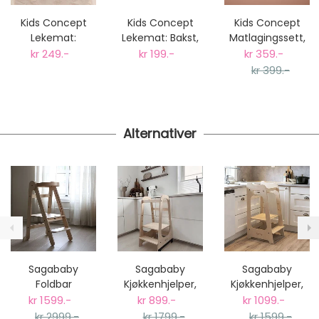
Kids Concept
Kids Concept
Kids Concept
Lekemat:
Lekemat: Bakst,
Matlagingssett,
Blandede
9stk småkaker
Bistro Treleke
kr 249.-
kr 199.-
kr 359.-
Grønnsaker
kr 399.-
Alternativer
Sagababy
Sagababy
Sagababy
Foldbar
Kjøkkenhjelper,
Kjøkkenhjelper,
Kjøkkenhjelper -
Natural Limited
Original - Natur
kr 1599.-
kr 899.-
kr 1099.-
Natur
Edition
kr 2999.-
kr 1799.-
kr 1599.-