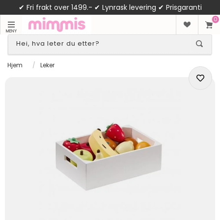
✔ Fri frakt over 1499.- ✔ Lynrask levering ✔ Prisgaranti
0
MENY
Hjem
/
Leker