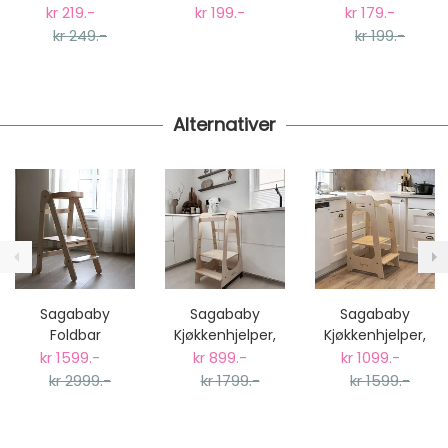
Blandet frukt
9stk småkaker
kr 219.-
kr 199.-
kr 179.-
kr 249.-
kr 199.-
Alternativer
Sagababy
Sagababy
Sagababy
Foldbar
Kjøkkenhjelper,
Kjøkkenhjelper,
Kjøkkenhjelper -
Natural Limited
Original - Natur
kr 1599.-
kr 899.-
kr 1099.-
Natur
Edition
kr 2999.-
kr 1799.-
kr 1599.-