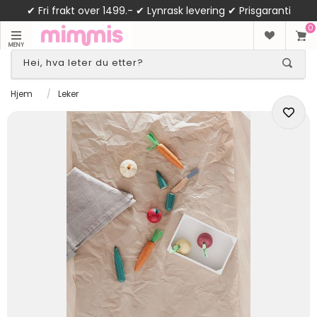
✔ Fri frakt over 1499.- ✔ Lynrask levering ✔ Prisgaranti
0
MENY
Hjem
/
Leker