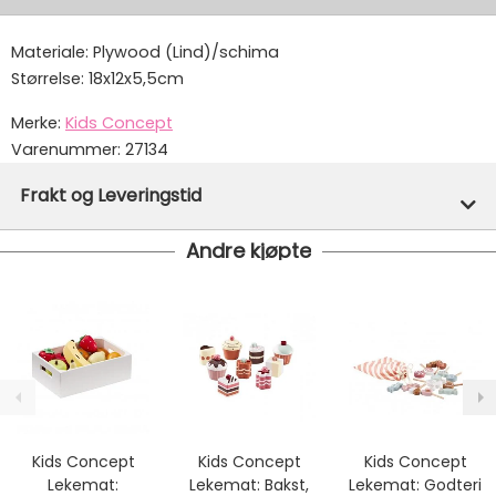
Materiale: Plywood (Lind)/schima
Størrelse: 18x12x5,5cm
Merke:
Kids Concept
Varenummer:
27134
Frakt og Leveringstid
Andre kjøpte
På lager hos oss - klar for utsendelse innen 24 timer
Vi har fri frakt på ordre over 1499.- På ordre under er
fraktprisen fra kr 79.-
Ekspressfrakt med Bring Express og Widerøe koster
fra kr 129 - og dersom dette er tilgjengelig på ditt
postnummer vil du få det som et alternativ i kassen.
Gjennomsnittlig leveringstid hos Mimmis er en til tre
dager fra bestilling til levering.
Kids Concept
Kids Concept
Kids Concept
Vi har fri retur ved bytte.
Lekemat:
Lekemat: Bakst,
Lekemat: Godteri