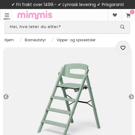
✔ Fri frakt over 1499.- ✔ Lynrask levering ✔ Prisgaranti
0
MENY
Hjem
/
Barneutstyr
/
Vippe- og spisestoler