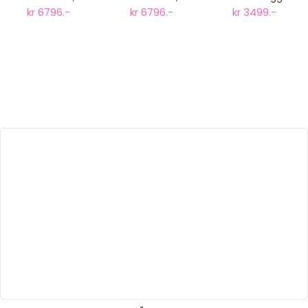
Komplett pakke
Komplett pakke
Barnestol i Eik,
kr 6796.-
kr 6796.-
kr 3499.-
Eik Grønn
Eik Sand
Natur