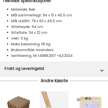
Tekniske spesifikasjoner
Materiale: Bøk
Mål sammenlagt: 94 x 13 x 45,5 cm
Mål utslått: 79 x 63 x 45,5 cm
Sittehøyde: 54 cm
Sitteflate: 34 x 22 cm
Vekt: 5 kg
Maks belastning: 110 kg
Bruksområde: Innendørs
Sertifisering: EN 14988:2017 +A2:2024
Merke:
KAOS
Frakt og Leveringstid
Varenummer:
49297
Andre kjøpte
Denne varen er ikke lager hos oss, men vil bli bestilt
inn til deg og avsendt så snart den kommer inn til
lager.
Gratis frakt!
- Vi har fri frakt på ordre over 1499.- Dette
gjelder standard postpakke.