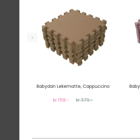
Gjennomsnittlig leveringstid hos Mimmis er en 
Vi har fri retur ved bytte.
Babydan Lekematte, Cappuccino
Baby
kr 159.-
kr 379.-