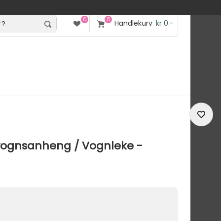
0
0
Handlekurv
kr 0.-
ognsanheng / Vognleke -