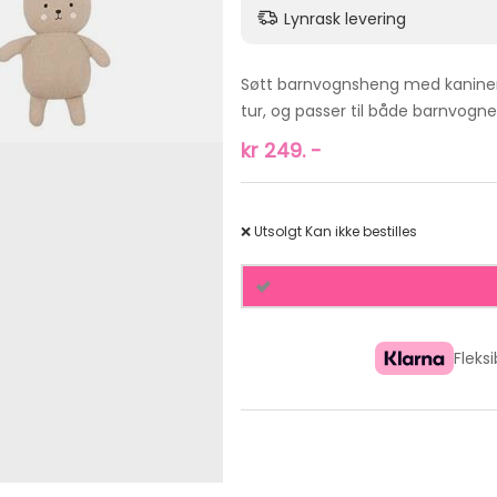
Lynrask levering
Søtt barnvognsheng med kaniner 
tur, og passer til både barnvognen
kr
249.
-
❌ Utsolgt
Kan ikke bestilles
Fleks