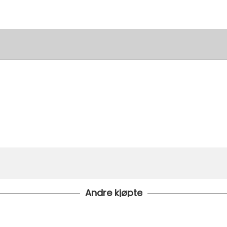
Andre kjøpte
i bestilt inn til deg og avsendt så snart den kommer inn til lage
 under er fraktprisen fra kr 79.-
koster fra kr 129 - og dersom dette er tilgjengelig på ditt pos