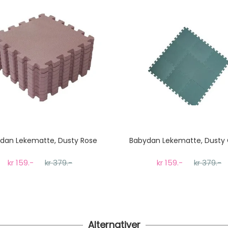
til tre dager fra bestilling til levering.
dan Lekematte, Dusty Rose
Babydan Lekematte, Dusty
kr 159.-
kr 379.-
kr 159.-
kr 379.-
Alternativer