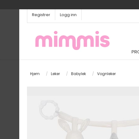
Registrer
Logg inn
PR
Hjem
/
Leker
/
Babylek
/
Vognleker