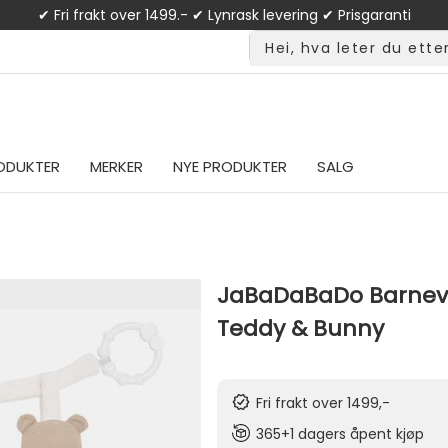
✔ Fri frakt over 1499.- ✔ Lynrask levering ✔ Prisgaranti
ODUKTER
MERKER
NYE PRODUKTER
SALG
JaBaDaBaDo Barnev
Teddy & Bunny
Fri frakt over 1499,-
365+1 dagers åpent kjøp