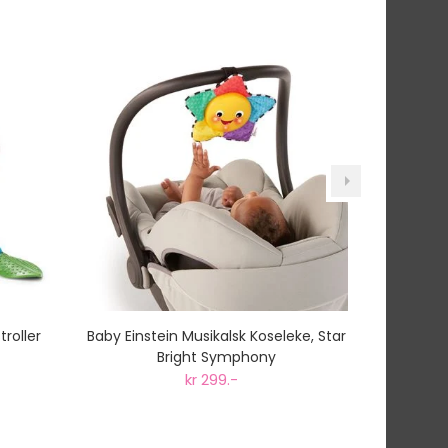
roller
Baby Einstein Musikalsk Koseleke, Star
Smallstu
Bright Symphony
kr 299.-