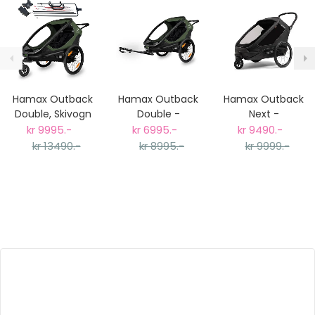
Hamax Outback
Hamax Outback
Hamax Outback
Double, Skivogn
Double -
Next -
og Sykkelvogn,
Sykkelvogn Barn,
Sykkelvogn Barn,
kr 9995.-
kr 6995.-
kr 9490.-
Grønn (med
Grønn/Sort
Sort
kr 13490.-
kr 8995.-
kr 9999.-
skisett)