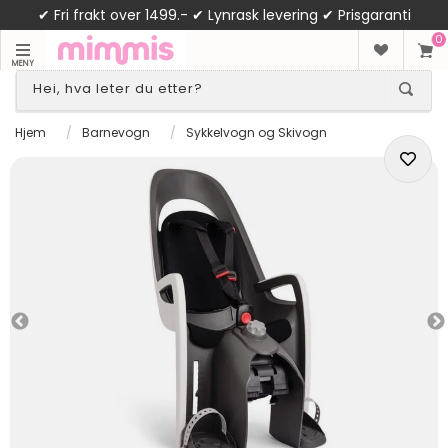
✔ Fri frakt over 1499.- ✔ Lynrask levering ✔ Prisgaranti
0
MENY
Hjem
/
Barnevogn
/
Sykkelvogn og Skivogn