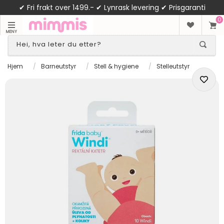
✔ Fri frakt over 1499.- ✔ Lynrask levering ✔ Prisgaranti
0
MENY
Hjem
/
Barneutstyr
/
Stell & hygiene
/
Stelleutstyr