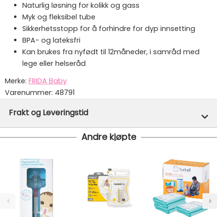
Naturlig løsning for kolikk og gass
Myk og fleksibel tube
Sikkerhetsstopp for å forhindre for dyp innsetting
BPA- og lateksfri
Kan brukes fra nyfødt til 12måneder, i samråd med
lege eller helseråd
Merke:
FRIDA Baby
Varenummer:
48791
Frakt og Leveringstid
Andre kjøpte
På lager hos oss - klar for utsendelse innen 24 timer
Vi har fri frakt på ordre over 1499.- På ordre under er
fraktprisen fra kr 79.-
Ekspressfrakt med Bring Express og Widerøe koster
fra kr 129 - og dersom dette er tilgjengelig på ditt
postnummer vil du få det som et alternativ i kassen.
Gjennomsnittlig leveringstid hos Mimmis er en til tre