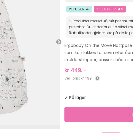
POPULÆR 🔥
✨ SJEKK PRISEN
✨ Produkter merket
«Sjekk prisen»
pr
prisrobot. Du er derfor alltid sikret markedets beste pris.
Rabattkoder gjelder ikke på dette p
Ergobaby On the Move Nattpose 
som kan lukkes for søvn eller åpn
skulderstropper, passer i både s
kr
449.
-
Veil. pris: kr 499.-
✓ På lager