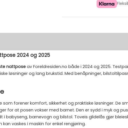
Fleks
attpose 2024 og 2025
ste nattpose
av Foreldresiden.no både i 2024 og 2025. Testp
e løsninger og lang brukstid. Med benåpninger, bilstoltilpas
se
som forener komfort, sikkerhet og praktiske løsninger. De sma
ørger for at posen vokser med barnet. Den er sydd i myk og p
t i babyseng, barnevogn og bilstol. Toveis glidelås gjør bleiesk
 kan vaskes i maskin for enkel rengjøring.