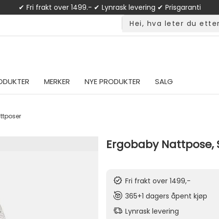
✔ Fri frakt over 1499.- ✔ Lynrask levering ✔ Prisgaranti
ODUKTER
MERKER
NYE PRODUKTER
SALG
ttposer
Ergobaby Nattpose, 
Fri frakt over 1499,-
365+1 dagers åpent kjøp
Lynrask levering