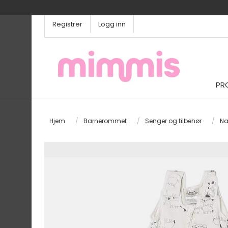
Registrer
Logg inn
PR
Hjem
/
Barnerommet
/
Senger og tilbehør
/
Na