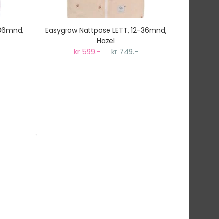
-36mnd,
Easygrow Nattpose LETT, 12-36mnd,
Sagababy
Hazel
kr 599.-
kr 749.-