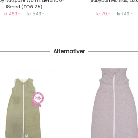
by Nattpose Warm, Elefant, 6-
BabyDan Multilås, 2stk
18mnd (TOG 2.5)
kr 489.-
kr 549.-
kr 79.-
kr 149.-
Alternativer