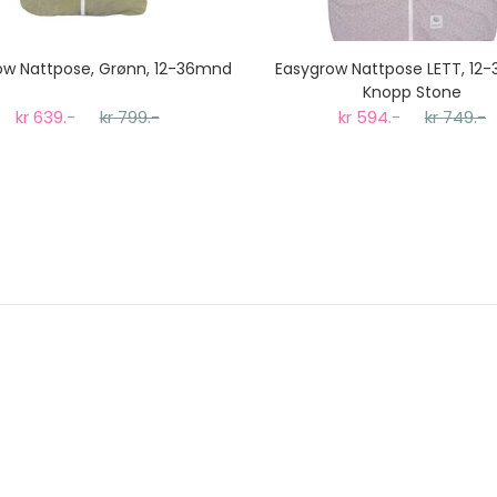
ow Nattpose, Grønn, 12-36mnd
Easygrow Nattpose LETT, 12
Knopp Stone
kr 639.-
kr 799.-
kr 594.-
kr 749.-