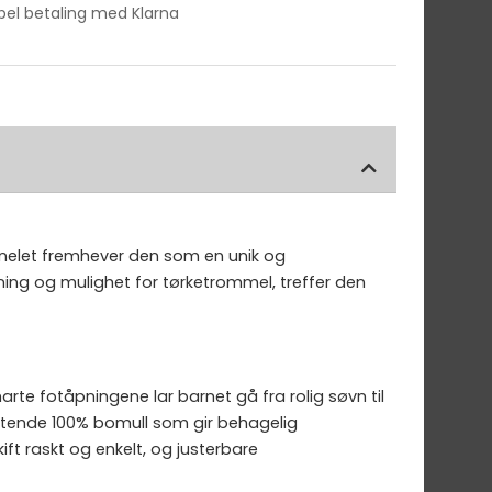
ibel betaling med Klarna
anelet fremhever den som en unik og
ning og mulighet for tørketrommel, treffer den
rte fotåpningene lar barnet gå fra rolig søvn til
ustende 100% bomull som gir behagelig
ift raskt og enkelt, og justerbare