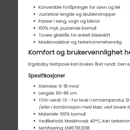
Konvertible fotåpninger for søvn og lek
Justerbar lengde og skulderstropper
Passer i seng, vogn og bilstol
100% myk, pustende bomull
Toveis glidelås for enkelt bleieskift
Maskinvaskbar og tørketrommelvennlig
Komfort og brukervennlighet h
Ergobaby Nattpose kan brukes året rundt. Den er 
Spesifikasjoner
Størrelse: 6-18 mnd
Lengde: 60-86 cm
TOG-verdi: 1.0 - For bruk i romtemperatur 2
(eller i kombinasjon med klær, ved lavere 
Materiale: 100% bomull
Vedlikehold: Maskinvask 40°C, kan tørketro
Sertifisering: EN16781:2018