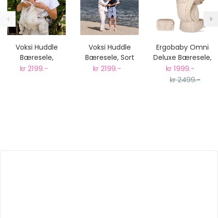
Voksi Huddle
Voksi Huddle
Ergobaby Omni
Bæresele,
Bæresele, Sort
Deluxe Bæresele,
Cream
Natural Beige
kr 2199.-
kr 2199.-
kr 1999.-
Mesh
kr 2499.-