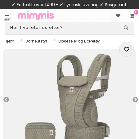
✔ Fri frakt over 1499.- ✔ Lynrask levering ✔ Prisgaranti
0
MENY
Hjem
/
Barneutstyr
/
Bæreseler og Bæretøy