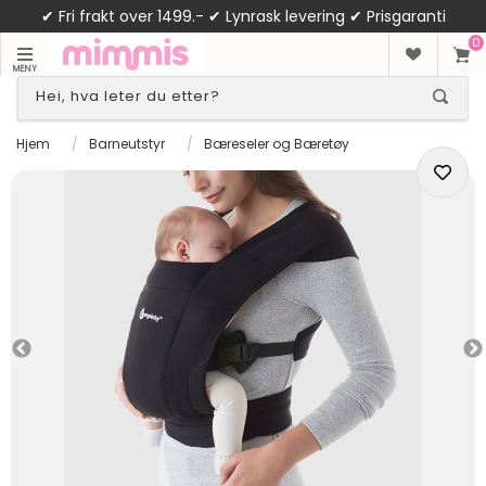
✔ Fri frakt over 1499.- ✔ Lynrask levering ✔ Prisgaranti
0
MENY
Hjem
/
Barneutstyr
/
Bæreseler og Bæretøy