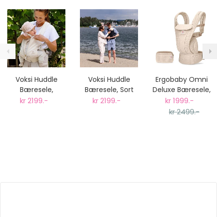
Voksi Huddle
Voksi Huddle
Ergobaby Omni
Bæresele,
Bæresele, Sort
Deluxe Bæresele,
Cream
Natural Beige
kr 2199.-
kr 2199.-
kr 1999.-
Mesh
kr 2499.-