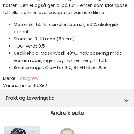
natten. Den er også genial på tur – enten som lakenpose i
telt eller som en sval sovepose i varmere klima.
Materiale: 50 % resirkulert bomull, 50 % økologisk
bomull
Størrelse: 3–18 mnd (85 cm)
TOG-verdi: 0,5
Vedlikehold: Maskinvask 40°C, halv dosering mildt
vaskemiddel, ingen tøymykner, heng til tørk
Sertifiseringer: Øko-Tex 100, BS EN 16781:2018
Merke:
Easygrow
Varenummer:
50382
Frakt og Leveringstid
Andre kjøpte
Denne varen er ikke lager hos oss, men vil bli bestilt
inn til deg og avsendt så snart den kommer inn til
lager.