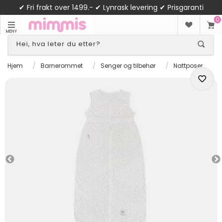
✔ Fri frakt over 1499.- ✔ Lynrask levering ✔ Prisgaranti
0
MENY
Hjem
/
Barnerommet
/
Senger og tilbehør
/
Nattposer