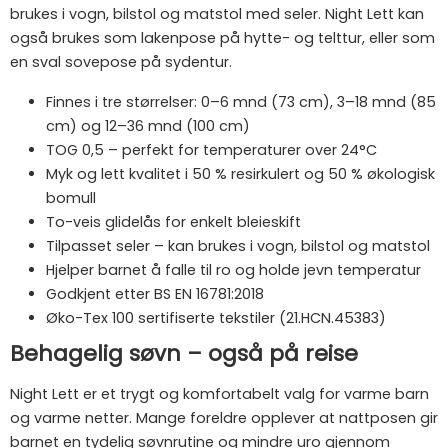
brukes i vogn, bilstol og matstol med seler. Night Lett kan
også brukes som lakenpose på hytte- og telttur, eller som
en sval sovepose på sydentur.
Finnes i tre størrelser: 0–6 mnd (73 cm), 3–18 mnd (85
cm) og 12–36 mnd (100 cm)
TOG 0,5 – perfekt for temperaturer over 24°C
Myk og lett kvalitet i 50 % resirkulert og 50 % økologisk
bomull
To-veis glidelås for enkelt bleieskift
Tilpasset seler – kan brukes i vogn, bilstol og matstol
Hjelper barnet å falle til ro og holde jevn temperatur
Godkjent etter BS EN 16781:2018
Øko-Tex 100 sertifiserte tekstiler (21.HCN.45383)
Behagelig søvn – også på reise
Night Lett er et trygt og komfortabelt valg for varme barn
og varme netter. Mange foreldre opplever at nattposen gir
barnet en tydelig søvnrutine og mindre uro gjennom