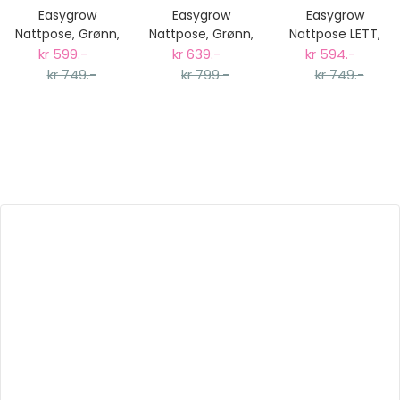
Easygrow
Easygrow
Easygrow
Nattpose, Grønn,
Nattpose, Grønn,
Nattpose LETT,
3-18mnd
12-36mnd
12-36mnd,
kr 599.-
kr 639.-
kr 594.-
Knopp Stone
kr 749.-
kr 799.-
kr 749.-